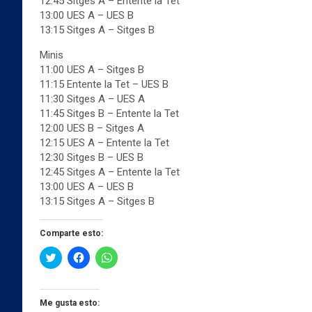
12:45 Sitges A – Entente la Tet
13:00 UES A – UES B
13:15 Sitges A – Sitges B
Minis
11:00 UES A – Sitges B
11:15 Entente la Tet – UES B
11:30 Sitges A – UES A
11:45 Sitges B – Entente la Tet
12:00 UES B – Sitges A
12:15 UES A – Entente la Tet
12:30 Sitges B – UES B
12:45 Sitges A – Entente la Tet
13:00 UES A – UES B
13:15 Sitges A – Sitges B
Comparte esto:
H
H
H
a
a
a
z
z
z
c
c
c
l
l
l
i
i
i
Me gusta esto:
c
c
c