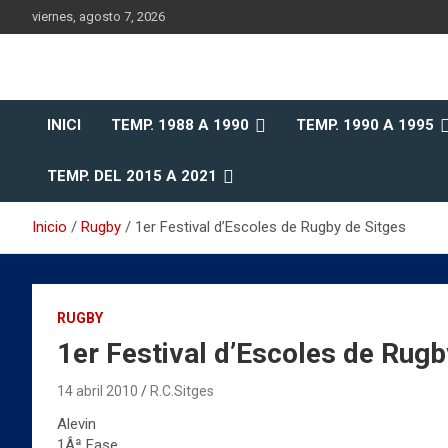
Saltar
viernes, agosto 7, 2026
al
contenido
Historia del Rugby Club Sitges, Barcelona
Historia del Rugby Clu
INICI
TEMP. 1988 A 1990
TEMP. 1990 A 1995
Sitges
TEMP. DEL 2015 A 2021
Inicio
Rugby
1er Festival d’Escoles de Rugby de Sitges
RUGBY
1er Festival d’Escoles de Rugb
14 abril 2010
R.C.Sitges
Alevin
1Âª Fase