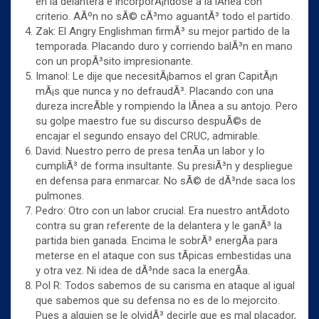
en la delantera e incorporÃ¡ndose a la lÃ­nea con
criterio. AÃºn no sÃ© cÃ³mo aguantÃ³ todo el partido.
Zak: El Angry Englishman firmÃ³ su mejor partido de la
temporada. Placando duro y corriendo balÃ³n en mano
con un propÃ³sito impresionante.
Imanol: Le dije que necesitÃ¡bamos el gran CapitÃ¡n
mÃ¡s que nunca y no defraudÃ³. Placando con una
dureza increÃ­ble y rompiendo la lÃ­nea a su antojo. Pero
su golpe maestro fue su discurso despuÃ©s de
encajar el segundo ensayo del CRUC, admirable.
David: Nuestro perro de presa tenÃ­a un labor y lo
cumpliÃ³ de forma insultante. Su presiÃ³n y despliegue
en defensa para enmarcar. No sÃ© de dÃ³nde saca los
pulmones.
Pedro: Otro con un labor crucial. Era nuestro antÃ­doto
contra su gran referente de la delantera y le ganÃ³ la
partida bien ganada. Encima le sobrÃ³ energÃ­a para
meterse en el ataque con sus tÃ­picas embestidas una
y otra vez. Ni idea de dÃ³nde saca la energÃ­a.
Pol R: Todos sabemos de su carisma en ataque al igual
que sabemos que su defensa no es de lo mejorcito.
Pues a alguien se le olvidÃ³ decirle que es mal placador,