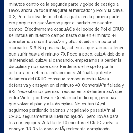
minutos dentro de la segunda parte y golpe de castigo a
favor, ahora ya toca inaugurar el marcador y Pol V la clava,
0-3, Pero la idea de no chutar a palos en la primera parte
era porque no querÃ­amos jugar el partido en nuestro
campo. Efectivamente despuÃ©s del golpe de Pol el CRUC
se instala en nuestro campo hasta que en el minuto 44
cometemos una infracciÃ³n y ellos deciden empatar el
marcador, 3-3. No pasa nada, sabemos que vamos a tener
que sufrir hasta el minuto 70. Poco a poco, quizÃ¡ debido a
la intensidad, quizÃ¡ al cansancio, empezamos a perder la
disciplina y nos sale caro. Perdemos el respeto por la
pelota y cometemos infracciones. Al final la potente
delantera del CRUC consigue romper nuestra lÃ­nea
defensiva y ensayan en el minuto 48. ConversiÃ³n fallada y
8-3. Necesitamos piernas frescas en la delantera asÃ­ que
entra Victor por Devon. Queda mucho tiempo, pero hay
que volver al plan y a la disciplina. No es tan fÃ¡cil,
seguimos perdiendo balones y regalando posesiÃ³n al
CRUC, seguramente la lluvia no ayudÃ³, pero llovÃ­a para
los dos equipos. A falta de 10 minutos el CRUC vuelve a
ensayar. 13-3 y la cosa estÃ¡ realmente complicada.