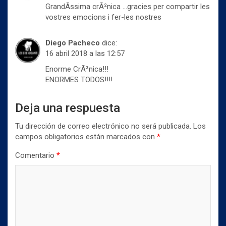
v
a
a
GrandÃ­ssima crÃ²nica …gracies per compartir les
e
v
v
n
e
e
vostres emocions i fer-les nostres
t
n
n
a
t
t
n
a
a
a
n
n
Diego Pacheco
dice:
n
a
a
u
16 abril 2018 a las 12:57
n
n
e
u
u
v
e
e
Enorme CrÃ³nica!!!
a
v
v
)
ENORMES TODOS!!!!
a
a
)
)
Deja una respuesta
Tu dirección de correo electrónico no será publicada.
Los
campos obligatorios están marcados con
*
Comentario
*