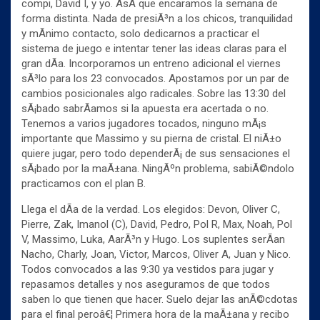
compi, David I, y yo. AsÃ­ que encaramos la semana de
forma distinta. Nada de presiÃ³n a los chicos, tranquilidad
y mÃ­nimo contacto, solo dedicarnos a practicar el
sistema de juego e intentar tener las ideas claras para el
gran dÃ­a. Incorporamos un entreno adicional el viernes
sÃ³lo para los 23 convocados. Apostamos por un par de
cambios posicionales algo radicales. Sobre las 13:30 del
sÃ¡bado sabrÃ­amos si la apuesta era acertada o no.
Tenemos a varios jugadores tocados, ninguno mÃ¡s
importante que Massimo y su pierna de cristal. El niÃ±o
quiere jugar, pero todo dependerÃ¡ de sus sensaciones el
sÃ¡bado por la maÃ±ana. NingÃºn problema, sabiÃ©ndolo
practicamos con el plan B.
Llega el dÃ­a de la verdad. Los elegidos: Devon, Oliver C,
Pierre, Zak, Imanol (C), David, Pedro, Pol R, Max, Noah, Pol
V, Massimo, Luka, AarÃ³n y Hugo. Los suplentes serÃ­an
Nacho, Charly, Joan, Victor, Marcos, Oliver A, Juan y Nico.
Todos convocados a las 9:30 ya vestidos para jugar y
repasamos detalles y nos aseguramos de que todos
saben lo que tienen que hacer. Suelo dejar las anÃ©cdotas
para el final peroâ€¦ Primera hora de la maÃ±ana y recibo