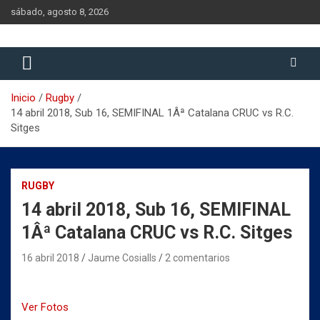
Saltar
sábado, agosto 8, 2026
al
contenido
Historia del Rugby Club Sitges, Barcelona
Historia del Rugby Club Sitges
Inicio
Rugby
14 abril 2018, Sub 16, SEMIFINAL 1Âª Catalana CRUC vs R.C.
Sitges
RUGBY
14 abril 2018, Sub 16, SEMIFINAL
1Âª Catalana CRUC vs R.C. Sitges
16 abril 2018
Jaume Cosialls
2 comentarios
Ver Fotos