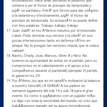
entrenadores. Hace unas semanas le pedimos que
volviera a ser el Victor de principio de temporada y
jugÃ³ un partidazo. EntrÃ³ por Devon para dar oxÃ­geno
a la delantera y efectivamente, jugÃ³ el Victor de
principio de temporada. Su actuaciÃ³n se puede definir
con tres palabras: Trabajo, trabajo, trabajo.
Juan: SaliÃ³ en los Ãºltimos minutos por el lesionado
Lukas. Pudo dominar sus nervios y la clavÃ³ en sus
pocas intervenciones tanto en defensa cÃ³mo en
ataque. No te pongas tan nervioso chaval, que te sobra
calidad!
Nacho, Charly, Joan, Marcos, Oliver A y Nico: No
tuvieron la oportunidad de entrar en el partido, pero su
compromiso en el calentamiento y el apoyo a los
compaÃ±eros durante el partidoâ€¦ ejemplar. El partido
lo ganaron los 23!
Por Ãºltimo, los que en mi opiniÃ³n inclinaron la balanza
a nuestro favorâ€¦ LA GRADA! A los padres se
sumaron jugadores del sub 14 y sub 18 para el gran
evento. Es como si jugÃ¡bamos con un jugador mÃ¡s.
Lo digo con toda la sinceridad del mundo, no creo que
hubiÃ©semos ganado sin su apoyo incondicional,