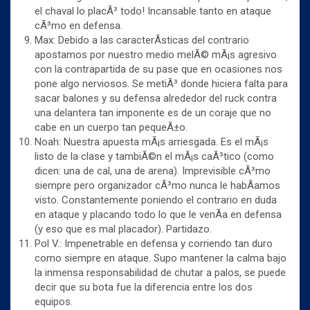
el chaval lo placÃ³ todo! Incansable tanto en ataque
cÃ³mo en defensa.
Max: Debido a las caracterÃ­sticas del contrario
apostamos por nuestro medio melÃ© mÃ¡s agresivo
con la contrapartida de su pase que en ocasiones nos
pone algo nerviosos. Se metiÃ³ donde hiciera falta para
sacar balones y su defensa alrededor del ruck contra
una delantera tan imponente es de un coraje que no
cabe en un cuerpo tan pequeÃ±o.
Noah: Nuestra apuesta mÃ¡s arriesgada. Es el mÃ¡s
listo de la clase y tambiÃ©n el mÃ¡s caÃ³tico (como
dicen: una de cal, una de arena). Imprevisible cÃ³mo
siempre pero organizador cÃ³mo nunca le habÃ­amos
visto. Constantemente poniendo el contrario en duda
en ataque y placando todo lo que le venÃ­a en defensa
(y eso que es mal placador). Partidazo.
Pol V.: Impenetrable en defensa y corriendo tan duro
como siempre en ataque. Supo mantener la calma bajo
la inmensa responsabilidad de chutar a palos, se puede
decir que su bota fue la diferencia entre los dos
equipos.