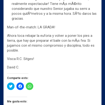
realmente espectacular! Tiene mÃ¡s mÃ©rito
considerando que nuestro Senior jugaba su semi a
pocos quilÃ³metros y a la misma hora. SÃ³lo daros las
gracias.
Man-of-the-match: LA GRADA!
Ahora toca rebajar la euforia y volver a poner los pies a
tierra, que hay que preparar el baile con la mÃ¡s fea. Si
jugamos con el mismo compromiso y disciplina, todo es
posible.
Visca R.C. Sitges!
David C.
Comparte esto:
H
H
H
a
a
a
z
z
z
c
c
c
l
l
l
i
i
i
Me gusta esto:
c
c
c