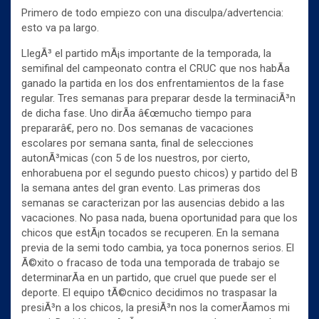
Primero de todo empiezo con una disculpa/advertencia:
esto va pa largo.
LlegÃ³ el partido mÃ¡s importante de la temporada, la
semifinal del campeonato contra el CRUC que nos habÃ­a
ganado la partida en los dos enfrentamientos de la fase
regular. Tres semanas para preparar desde la terminaciÃ³n
de dicha fase. Uno dirÃ­a â€œmucho tiempo para
prepararâ€, pero no. Dos semanas de vacaciones
escolares por semana santa, final de selecciones
autonÃ³micas (con 5 de los nuestros, por cierto,
enhorabuena por el segundo puesto chicos) y partido del B
la semana antes del gran evento. Las primeras dos
semanas se caracterizan por las ausencias debido a las
vacaciones. No pasa nada, buena oportunidad para que los
chicos que estÃ¡n tocados se recuperen. En la semana
previa de la semi todo cambia, ya toca ponernos serios. El
Ã©xito o fracaso de toda una temporada de trabajo se
determinarÃ­a en un partido, que cruel que puede ser el
deporte. El equipo tÃ©cnico decidimos no traspasar la
presiÃ³n a los chicos, la presiÃ³n nos la comerÃ­amos mi