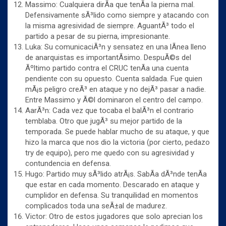
Massimo: Cualquiera dirÃ­a que tenÃ­a la pierna mal.
Defensivamente sÃ³lido como siempre y atacando con
la misma agresividad de siempre. AguantÃ³ todo el
partido a pesar de su pierna, impresionante.
Luka: Su comunicaciÃ³n y sensatez en una lÃ­nea lleno
de anarquistas es importantÃ­simo. DespuÃ©s del
Ãºltimo partido contra el CRUC tenÃ­a una cuenta
pendiente con su opuesto. Cuenta saldada. Fue quien
mÃ¡s peligro creÃ³ en ataque y no dejÃ³ pasar a nadie.
Entre Massimo y Ã©l dominaron el centro del campo.
AarÃ³n: Cada vez que tocaba el balÃ³n el contrario
temblaba. Otro que jugÃ³ su mejor partido de la
temporada. Se puede hablar mucho de su ataque, y que
hizo la marca que nos dio la victoria (por cierto, pedazo
try de equipo), pero me quedo con su agresividad y
contundencia en defensa.
Hugo: Partido muy sÃ³lido atrÃ¡s. SabÃ­a dÃ³nde tenÃ­a
que estar en cada momento. Descarado en ataque y
cumplidor en defensa. Su tranquilidad en momentos
complicados toda una seÃ±al de madurez.
Victor: Otro de estos jugadores que solo aprecian los