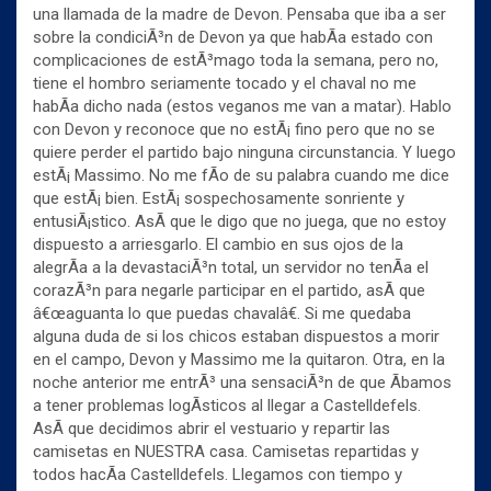
una llamada de la madre de Devon. Pensaba que iba a ser
sobre la condiciÃ³n de Devon ya que habÃ­a estado con
complicaciones de estÃ³mago toda la semana, pero no,
tiene el hombro seriamente tocado y el chaval no me
habÃ­a dicho nada (estos veganos me van a matar). Hablo
con Devon y reconoce que no estÃ¡ fino pero que no se
quiere perder el partido bajo ninguna circunstancia. Y luego
estÃ¡ Massimo. No me fÃ­o de su palabra cuando me dice
que estÃ¡ bien. EstÃ¡ sospechosamente sonriente y
entusiÃ¡stico. AsÃ­ que le digo que no juega, que no estoy
dispuesto a arriesgarlo. El cambio en sus ojos de la
alegrÃ­a a la devastaciÃ³n total, un servidor no tenÃ­a el
corazÃ³n para negarle participar en el partido, asÃ­ que
â€œaguanta lo que puedas chavalâ€. Si me quedaba
alguna duda de si los chicos estaban dispuestos a morir
en el campo, Devon y Massimo me la quitaron. Otra, en la
noche anterior me entrÃ³ una sensaciÃ³n de que Ã­bamos
a tener problemas logÃ­sticos al llegar a Castelldefels.
AsÃ­ que decidimos abrir el vestuario y repartir las
camisetas en NUESTRA casa. Camisetas repartidas y
todos hacÃ­a Castelldefels. Llegamos con tiempo y