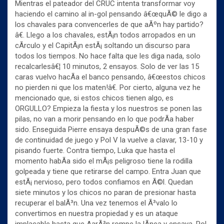
Mientras el pateador del CRUC intenta transformar voy
haciendo el camino al in-gol pensando â€œquÃ© le digo a
los chavales para convencerles de que aÃºn hay partido?
â€. Llego a los chavales, estÃ¡n todos arropados en un
cÃ­rculo y el CapitÃ¡n estÃ¡ soltando un discurso para
todos los tiempos. No hace falta que les diga nada, solo
recalcarlesâ€¦ 10 minutos, 2 ensayos. Solo de ver las 15
caras vuelvo hacÃ­a el banco pensando, â€œestos chicos
no pierden ni que los maten!â€. Por cierto, alguna vez he
mencionado que, si estos chicos tienen algo, es
ORGULLO? Empieza la fiesta y los nuestros se ponen las
pilas, no van a morir pensando en lo que podrÃ­a haber
sido. Enseguida Pierre ensaya despuÃ©s de una gran fase
de continuidad de juego y Pol V la vuelve a clavar, 13-10 y
pisando fuerte. Contra tiempo, Luka que hasta el
momento habÃ­a sido el mÃ¡s peligroso tiene la rodilla
golpeada y tiene que retirarse del campo. Entra Juan que
estÃ¡ nervioso, pero todos confiamos en Ã©l. Quedan
siete minutos y los chicos no paran de presionar hasta
recuperar el balÃ³n. Una vez tenemos el Ã³valo lo
convertimos en nuestra propiedad y es un ataque