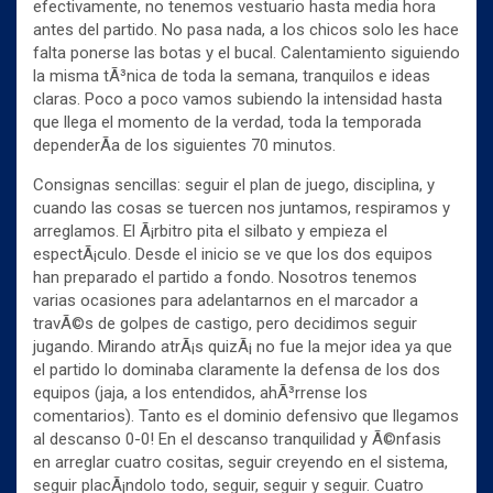
efectivamente, no tenemos vestuario hasta media hora
antes del partido. No pasa nada, a los chicos solo les hace
falta ponerse las botas y el bucal. Calentamiento siguiendo
la misma tÃ³nica de toda la semana, tranquilos e ideas
claras. Poco a poco vamos subiendo la intensidad hasta
que llega el momento de la verdad, toda la temporada
dependerÃ­a de los siguientes 70 minutos.
Consignas sencillas: seguir el plan de juego, disciplina, y
cuando las cosas se tuercen nos juntamos, respiramos y
arreglamos. El Ã¡rbitro pita el silbato y empieza el
espectÃ¡culo. Desde el inicio se ve que los dos equipos
han preparado el partido a fondo. Nosotros tenemos
varias ocasiones para adelantarnos en el marcador a
travÃ©s de golpes de castigo, pero decidimos seguir
jugando. Mirando atrÃ¡s quizÃ¡ no fue la mejor idea ya que
el partido lo dominaba claramente la defensa de los dos
equipos (jaja, a los entendidos, ahÃ³rrense los
comentarios). Tanto es el dominio defensivo que llegamos
al descanso 0-0! En el descanso tranquilidad y Ã©nfasis
en arreglar cuatro cositas, seguir creyendo en el sistema,
seguir placÃ¡ndolo todo, seguir, seguir y seguir. Cuatro