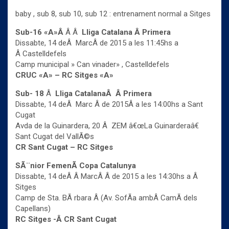
baby , sub 8, sub 10, sub 12 : entrenament normal a Sitges
Sub-16 «A»Â
Â Â
Lliga Catalana Â Primera
Dissabte, 14 deÂ MarcÂ de 2015 a les 11:45hs a
Â Castelldefels
Camp municipal » Can vinader» , Castelldefels
CRUC «A» – RC Sitges «A»
Sub- 18
Â
Lliga CatalanaÂ
Â Primera
Dissabte, 14 deÂ Marc Â de 2015Â a les 14:00hs a Sant
Cugat
Avda de la Guinardera, 20 Â ZEM â€œLa Guinarderaâ€
Sant Cugat del VallÃ©s
CR Sant Cugat – RC Sitges
SÃ¨nior FemenÃ­ Copa Catalunya
Dissabte, 14 deÂ Â MarcÂ Â de 2015 a les 14:30hs a Â
Sitges
Camp de Sta. BÃ rbara Â (Av. SofÃ­a ambÂ CamÃ­ dels
Capellans)
RC Sitges -Â CR Sant Cugat