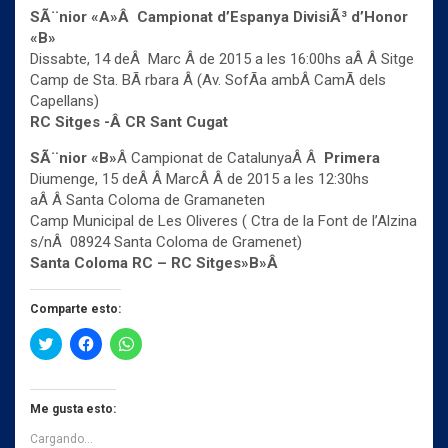
SÃ¨nior «A»Â Campionat d’Espanya DivisiÃ³ d’Honor
«B»
Dissabte, 14 deÂ Marc Â de 2015 a les 16:00hs aÂ Â Sitge
Camp de Sta. BÃ rbara Â (Av. SofÃ­a ambÂ CamÃ­ dels
Capellans)
RC Sitges -Â CR Sant Cugat
SÃ¨nior «B»
Â Campionat de CatalunyaÂ Â
Primera
Diumenge, 15 deÂ Â MarcÂ Â de 2015 a les 12:30hs
aÂ Â Santa Coloma de Gramaneten
Camp Municipal de Les Oliveres ( Ctra de la Font de l’Alzina
s/nÂ 08924 Santa Coloma de Gramenet)
Santa Coloma RC – RC Sitges»B»Â
Comparte esto:
H
H
H
a
a
a
z
z
z
c
c
c
l
l
l
i
i
i
Me gusta esto:
c
c
c
p
p
p
Cargando...
a
a
a