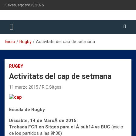
Saltar
jueves, agosto 6, 2026
al
contenido
Historia del Rugby Club Sitges, Barcelona
Historia del Rugby Club Sitges
Inicio
Rugby
Activitats del cap de setmana
RUGBY
Activitats del cap de setmana
11 marzo 2015
R.C.Sitges
Escola de Rugby
:
Dissabte, 14 de MarcÂ de 2015:
Trobada FCR en Sitges para el Â sub14 vs BUC
(inicio
de los partidos a las 9h30)