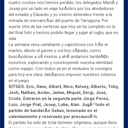
cuatro coches nos hemos perdido, los delegados MartÃ­ y
Josep por un lado en viaje turÃ­stico por los alrededores
del estadio y Eduardo y yo mismo detenidos frente a la
entrada de mercancÃ­as del puerto de Tarragona. Por
suerte otra de las certezas que hoy se ha cumplido es la
del final feliz y hemos podido llegar y jugar al rugby, que es
vida.
La semana vena cambiante y caprichosa con frÃ­o el
martes, diluvio el jueves y sol hoy sÃ¡bado, como
buscÃ¡ndose a sÃ­ misma; y ahÃ­ andamos tambiÃ©n
nosotros, explorando y construyendo nuestra identidad
como equipo. Con todos ya en el vestuario la consigna
para hoy era clara; debÃ­amos imponer nuestros criterios
en el juego.
SITGES: Eric, Davo, Albert, Nico, Kelsey, Alberto, Toby,
Josh, Nathan, Ander, Jaime, Miquel, Sergi, Jose,
Cristo. Entraron en la segunda parte Jorge Perez,
Luis, Jorge Prat, Josep, Luke, Alan. JugÃ³ todo el
partido de banderÃ­n Sebas, lesionado en el
calentamiento y reservado por precauciÃ³n.
El partido ha sido de total dominio sitgetano, aunque lleno