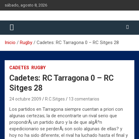
Saltar
sábado, agosto 8, 2026
al
contenido
Historia del Rugby Club Sitges, Barcelona
Historia del Rugby Club Sitges
Inicio
Rugby
Cadetes: RC Tarragona 0 – RC Sitges 28
CADETES
RUGBY
Cadetes: RC Tarragona 0 – RC
Sitges 28
24 octubre 2009
R.C.Sitges
13 comentarios
Los partidos en Tarragona siempre cuentan a priori con
algunas certezas; la de encontrarte un rival serio que
propondrÃ¡ un partido duro y la de que algÃºn
expedicionario se perderÃ¡ son solo algunas de ellas? y
hoy no ha sido diferente; el rival ha luchado hasta el final y