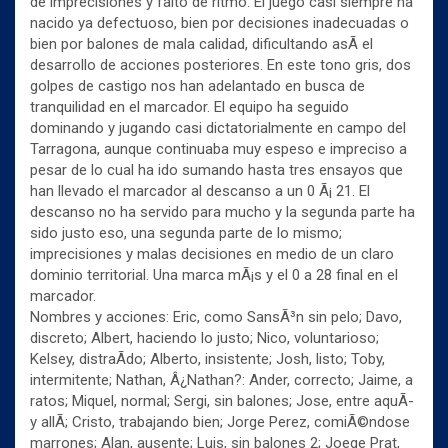
de imprecisiones y falto de ritmo. El juego casi siempre ha
nacido ya defectuoso, bien por decisiones inadecuadas o
bien por balones de mala calidad, dificultando asÃ­ el
desarrollo de acciones posteriores. En este tono gris, dos
golpes de castigo nos han adelantado en busca de
tranquilidad en el marcador. El equipo ha seguido
dominando y jugando casi dictatorialmente en campo del
Tarragona, aunque continuaba muy espeso e impreciso a
pesar de lo cual ha ido sumando hasta tres ensayos que
han llevado el marcador al descanso a un 0 Ã¡ 21. El
descanso no ha servido para mucho y la segunda parte ha
sido justo eso, una segunda parte de lo mismo;
imprecisiones y malas decisiones en medio de un claro
dominio territorial. Una marca mÃ¡s y el 0 a 28 final en el
marcador.
Nombres y acciones: Eric, como SansÃ³n sin pelo; Davo,
discreto; Albert, haciendo lo justo; Nico, voluntarioso;
Kelsey, distraÃ­do; Alberto, insistente; Josh, listo; Toby,
intermitente; Nathan, Â¿Nathan?: Ander, correcto; Jaime, a
ratos; Miquel, normal; Sergi, sin balones; Jose, entre aquÃ­
y allÃ­; Cristo, trabajando bien; Jorge Perez, comiÃ©ndose
marrones; Alan, ausente; Luis, sin balones 2; Joege Prat,