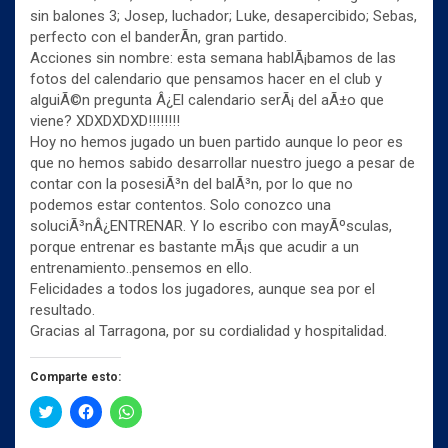
sin balones 3; Josep, luchador; Luke, desapercibido; Sebas,
perfecto con el banderÃ­n, gran partido.
Acciones sin nombre: esta semana hablÃ¡bamos de las
fotos del calendario que pensamos hacer en el club y
alguiÃ©n pregunta Â¿El calendario serÃ¡ del aÃ±o que
viene? XDXDXDXD!!!!!!!!
Hoy no hemos jugado un buen partido aunque lo peor es
que no hemos sabido desarrollar nuestro juego a pesar de
contar con la posesiÃ³n del balÃ³n, por lo que no
podemos estar contentos. Solo conozco una
soluciÃ³nÂ¿ENTRENAR. Y lo escribo con mayÃºsculas,
porque entrenar es bastante mÃ¡s que acudir a un
entrenamiento..pensemos en ello.
Felicidades a todos los jugadores, aunque sea por el
resultado.
Gracias al Tarragona, por su cordialidad y hospitalidad.
Comparte esto:
H
H
H
a
a
a
z
z
z