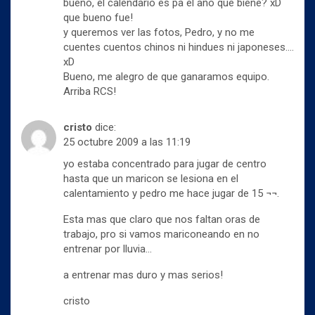
bueno, el calendario es pa el año que biene? xD
u
n
n
n
u
u
que bueno fue!
a
n
n
v
y queremos ver las fotos, Pedro, y no me
a
a
e
v
v
cuentes cuentos chinos ni hindues ni japoneses….
n
e
e
t
n
n
xD
a
t
t
Bueno, me alegro de que ganaramos equipo.
n
a
a
a
n
n
Arriba RCS!
n
a
a
u
n
n
e
u
u
v
e
e
cristo
dice:
a
v
v
)
25 octubre 2009 a las 11:19
a
a
)
)
yo estaba concentrado para jugar de centro
hasta que un maricon se lesiona en el
calentamiento y pedro me hace jugar de 15 ¬¬.
Esta mas que claro que nos faltan oras de
trabajo, pro si vamos mariconeando en no
entrenar por lluvia…
a entrenar mas duro y mas serios!
cristo