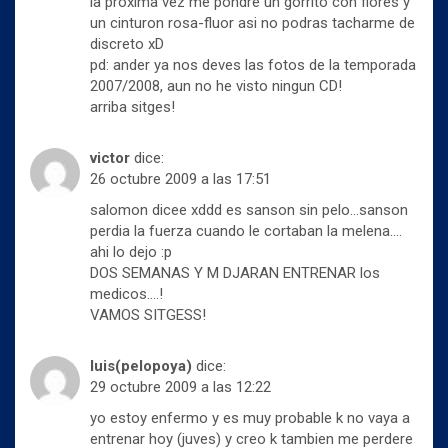
la proxima vez me pondre un gorrito con flores y
un cinturon rosa-fluor asi no podras tacharme de
discreto xD
pd: ander ya nos deves las fotos de la temporada
2007/2008, aun no he visto ningun CD!
arriba sitges!
victor
dice:
26 octubre 2009 a las 17:51
salomon dicee xddd es sanson sin pelo…sanson
perdia la fuerza cuando le cortaban la melena….
ahi lo dejo :p
DOS SEMANAS Y M DJARAN ENTRENAR los
medicos….!
VAMOS SITGESS!
luis(pelopoya)
dice:
29 octubre 2009 a las 12:22
yo estoy enfermo y es muy probable k no vaya a
entrenar hoy (juves) y creo k tambien me perdere