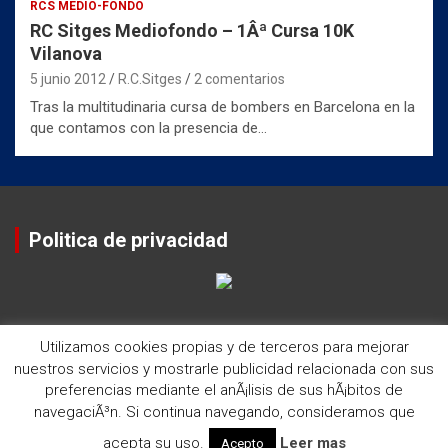
RCS MEDIO-FONDO
RC Sitges Mediofondo – 1Âª Cursa 10K
Vilanova
5 junio 2012
R.C.Sitges
2 comentarios
Tras la multitudinaria cursa de bombers en Barcelona en la
que contamos con la presencia de…
Politica de privacidad
Utilizamos cookies propias y de terceros para mejorar
nuestros servicios y mostrarle publicidad relacionada con sus
preferencias mediante el anÃ¡lisis de sus hÃ¡bitos de
navegaciÃ³n. Si continua navegando, consideramos que
Copyright ©2026
Historia del Rugby Club Sitges
Tema por:
Theme Horse
Funciona gracias a:
WordPress
acepta su uso.
Leer mas
Acepto