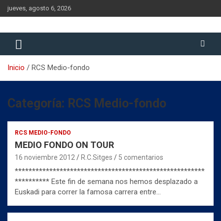
Saltar
jueves, agosto 6, 2026
al
contenido
Historia del Rugby Club Sitges, Barcelona
Historia del Rugby Club Sitges
Inicio
RCS Medio-fondo
Categoría:
RCS Medio-fondo
RCS MEDIO-FONDO
MEDIO FONDO ON TOUR
16 noviembre 2012
R.C.Sitges
5 comentarios
*******************************************************
********** Este fin de semana nos hemos desplazado a
Euskadi para correr la famosa carrera entre…