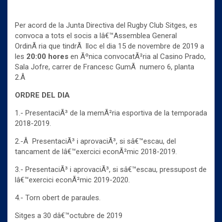
Per acord de la Junta Directiva del Rugby Club Sitges, es
convoca a tots el socis a lâ€™Assemblea General
OrdinÃ ria que tindrÃ lloc el dia 15 de novembre de 2019 a
les
20:00 hores
en Ãºnica convocatÃ²ria al Casino Prado,
Sala Jofre, carrer de Francesc GumÃ numero 6, planta
2.Â
ORDRE DEL DIA
1.- PresentaciÃ³ de la memÃ²ria esportiva de la temporada
2018-2019.
2.-Â PresentaciÃ³ i aprovaciÃ³, si sâ€™escau, del
tancament de lâ€™exercici econÃ²mic 2018-2019.
3.- PresentaciÃ³ i aprovaciÃ³, si sâ€™escau, pressupost de
lâ€™exercici econÃ²mic 2019-2020.
4.- Torn obert de paraules.
Sitges a 30 dâ€™octubre de 2019