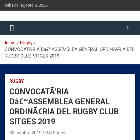
Saltar
sábado, agosto 8, 2026
al
contenido
Historia del Rugby Club Sitges, Barcelona
Historia del Rugby Club Sitges
Inicio
Rugby
CONVOCATÃ’RIA Dâ€™ASSEMBLEA GENERAL ORDINÃ€RIA DEL
RUGBY CLUB SITGES 2019
RUGBY
CONVOCATÃ’RIA
Dâ€™ASSEMBLEA GENERAL
ORDINÃ€RIA DEL RUGBY CLUB
SITGES 2019
30 octubre 2019
R.C.Sitges