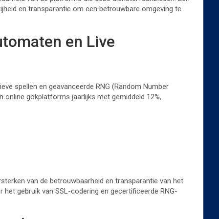
rijheid en transparantie om een betrouwbare omgeving te
utomaten en Live
ractieve spellen en geavanceerde RNG (Random Number
 online gokplatforms jaarlijks met gemiddeld 12%,
ersterken van de betrouwbaarheid en transparantie van het
oor het gebruik van SSL-codering en gecertificeerde RNG-