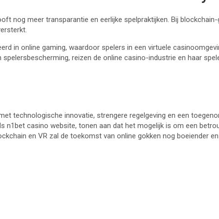
oft nog meer transparantie en eerlijke spelpraktijken. Bij blockchai
ersterkt.
greerd in online gaming, waardoor spelers in een virtuele casinoomgev
n spelersbescherming, reizen de online casino-industrie en haar spel
 met technologische innovatie, strengere regelgeving en een toegen
als n1bet casino website, tonen aan dat het mogelijk is om een betro
ckchain en VR zal de toekomst van online gokken nog boeiender en