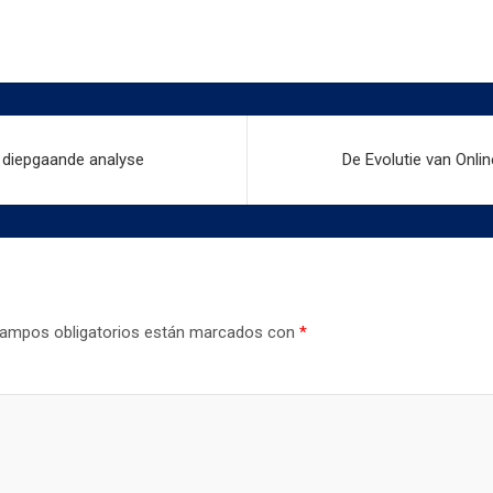
n diepgaande analyse
De Evolutie van Onlin
ampos obligatorios están marcados con
*