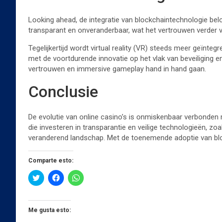
Looking ahead, de integratie van blockchaintechnologie belo
transparant en onveranderbaar, wat het vertrouwen verder v
Tegelijkertijd wordt virtual reality (VR) steeds meer geïnte
met de voortdurende innovatie op het vlak van beveiliging e
vertrouwen en immersive gameplay hand in hand gaan.
Conclusie
De evolutie van online casino’s is onmiskenbaar verbonden
die investeren in transparantie en veilige technologieën, zo
veranderend landschap. Met de toenemende adoptie van blo
Comparte esto:
H
H
H
a
a
a
z
z
z
c
c
c
l
l
l
i
i
i
Me gusta esto:
c
c
c
p
p
p