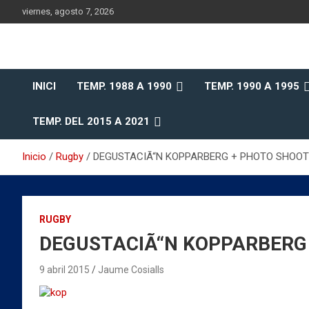
Saltar
viernes, agosto 7, 2026
al
contenido
Historia del Rugby Club Sitges, Barcelona
Historia del Rugby Clu
INICI
TEMP. 1988 A 1990
TEMP. 1990 A 1995
Sitges
TEMP. DEL 2015 A 2021
Inicio
Rugby
DEGUSTACIÃ“N KOPPARBERG + PHOTO SHOOT 13 a
RUGBY
DEGUSTACIÃ“N KOPPARBERG + P
9 abril 2015
Jaume Cosialls