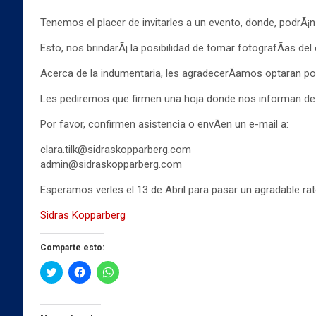
Tenemos el placer de invitarles a un evento, donde, podrÃ¡n
Esto, nos brindarÃ¡ la posibilidad de tomar fotografÃ­as del
Acerca de la indumentaria, les agradecerÃ­amos optaran por 
Les pediremos que firmen una hoja donde nos informan de q
Por favor, confirmen asistencia o envÃ­en un e-mail a:
clara.tilk@sidraskopparber
g.com
admin@sidraskopparberg.com
Esperamos verles el 13 de Abril para pasar un agradable rat
Sidras Kopparberg
Comparte esto:
H
H
H
a
a
a
z
z
z
c
c
c
l
l
l