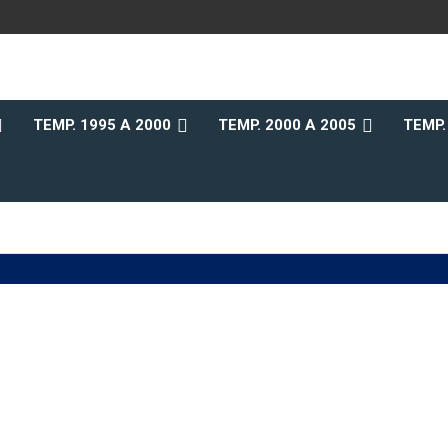
b
TEMP. 1995 A 2000
TEMP. 2000 A 2005
TEMP.