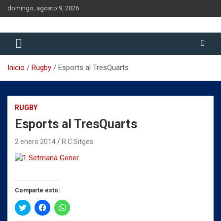
Saltar
domingo, agosto 9, 2026
al
contenido
Historia del Rugby Club Sitges, Barcelona
Historia del Rugby Club Sitges
Inicio
Rugby
Esports al TresQuarts
RUGBY
Esports al TresQuarts
2 enero 2014
R.C.Sitges
Comparte esto:
H
H
H
a
a
a
z
z
z