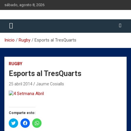
Saltar
sábado, agosto 8, 2026
al
contenido
Historia del Rugby Club Sitges, Barcelona
Historia del Rugby Club Sitges
Inicio
Rugby
Esports al TresQuarts
RUGBY
Esports al TresQuarts
25 abril 2014
Jaume Cosialls
Comparte esto:
H
H
H
a
a
a
z
z
z