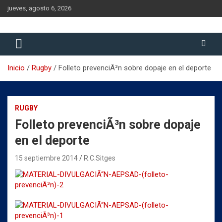
Saltar
jueves, agosto 6, 2026
al
contenido
Historia del Rugby Club Sitges, Barcelona
Historia del Rugby Club Sitges
Inicio
Rugby
Folleto prevenciÃ³n sobre dopaje en el deporte
RUGBY
Folleto prevenciÃ³n sobre dopaje
en el deporte
15 septiembre 2014
R.C.Sitges