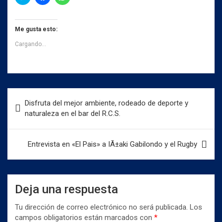
a
a
a
z
z
z
c
c
c
l
l
l
i
i
i
Me gusta esto:
c
c
c
p
p
p
Cargando...
a
a
a
r
r
r
a
a
a
c
c
c
o
o
o
m
m
m
p
p
p
a
a
a
Navegación
r
r
r
Disfruta del mejor ambiente, rodeado de deporte y
t
t
t
de
i
i
i
naturaleza en el bar del R.C.S.
r
r
r
entradas
e
e
e
n
n
n
T
F
W
w
a
h
Entrevista en «El Pais» a IÃ±aki Gabilondo y el Rugby
i
c
a
t
e
t
t
b
s
e
o
A
r
o
p
(
k
p
Deja una respuesta
S
(
(
e
S
S
a
e
e
Tu dirección de correo electrónico no será publicada.
Los
b
a
a
r
b
b
campos obligatorios están marcados con
*
e
r
r