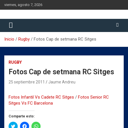
Saltar
viernes, agosto 7, 2026
al
contenido
Historia del Rugby Club Sitges, Barcelona
Historia del Rugby Club Sitges
Inicio
Rugby
Fotos Cap de setmana RC Sitges
RUGBY
Fotos Cap de setmana RC Sitges
25 septiembre 2011
Jaume Andreu
Fotos Infantil Vs Cadete RC Sitges
/
Fotos Senior RC
Sitges Vs FC Barcelona
Comparte esto:
H
H
H