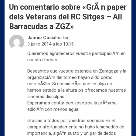
(
k
p
Un comentario sobre «
GrÃ n paper
S
(
(
e
S
S
a
e
e
dels Veterans del RC Sitges – All
b
a
a
r
b
b
Barracudas a ZGZ
»
e
r
r
e
e
e
n
e
e
Jaume Cosialls
dice:
u
n
n
n
u
u
3 junio 2014 a las 10:16
a
n
n
v
a
a
Queremos agradeceros vuestra participaciÃ³n en
e
v
v
n
e
e
nuestro torneo.
t
n
n
a
t
t
n
a
a
Deseamos que vuestra estancia en Zaragoza y la
a
n
n
organizaciÃ³n del torneo hayan sido como
n
a
a
u
n
n
merecÃ©is. Si considerÃ¡is que en algo no
e
u
u
v
e
e
hemos estado a la altura os ofrecemos nuestras
a
v
v
sinceras disculpas.
)
a
a
)
)
Esperamos contar con vosotros la prÃ³xima
ediciÃ³n,con menos agua.
Gracias a todos por vuestras sonrisas en el
campo afortunadamente no hubo lesionados de
importancia, algÃºn susto y un par de dedos