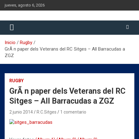
Saltar
jueves, agosto 6, 2026
al
contenido
Historia del Rugby Club Sitges, Barcelona
Historia del Rugby Club Sitges
Inicio
Rugby
GrÃ n paper dels Veterans del RC Sitges – All Barracudas a
ZGZ
RUGBY
GrÃ n paper dels Veterans del RC
Sitges – All Barracudas a ZGZ
2 junio 2014
R.C.Sitges
1 comentario