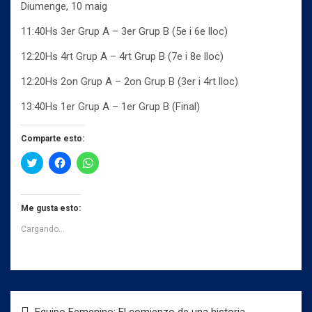
Diumenge, 10 maig
11:40Hs 3er Grup A – 3er Grup B (5e i 6e lloc)
12:20Hs 4rt Grup A – 4rt Grup B (7e i 8e lloc)
12:20Hs 2on Grup A – 2on Grup B (3er i 4rt lloc)
13:40Hs 1er Grup A – 1er Grup B (Final)
Comparte esto:
H
H
H
a
a
a
z
z
z
c
c
c
l
l
l
i
i
i
Me gusta esto:
c
c
c
p
p
p
Cargando...
a
a
a
r
r
r
a
a
a
c
c
c
o
o
o
m
m
m
p
p
p
a
a
a
Navegación
r
r
r