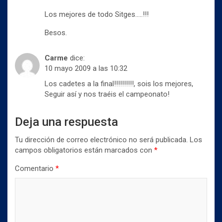
a
v
v
)
a
a
Los mejores de todo Sitges…..!!!
)
)
Besos.
Carme
dice:
10 mayo 2009 a las 10:32
Los cadetes a la final!!!!!!!!!!, sois los mejores,
Seguir así y nos traéis el campeonato!
Deja una respuesta
Tu dirección de correo electrónico no será publicada.
Los
campos obligatorios están marcados con
*
Comentario
*