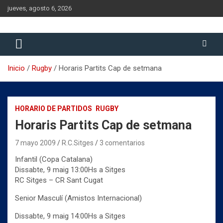
Saltar
jueves, agosto 6, 2026
al
contenido
Historia del Rugby Club Sitges, Barcelona
Historia del Rugby Club Sitges
Inicio
Rugby
Horaris Partits Cap de setmana
HORARIO DE PARTIDOS
RUGBY
Horaris Partits Cap de setmana
7 mayo 2009
R.C.Sitges
3 comentarios
Infantil (Copa Catalana)
Dissabte, 9 maig 13:00Hs a Sitges
RC Sitges – CR Sant Cugat
Senior Masculí (Amistos Internacional)
Dissabte, 9 maig 14:00Hs a Sitges