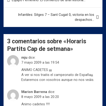
Equipo Femenino: El comienzo de una historia…
t
t
t
de
i
i
i
r
r
r
entradas
e
e
e
n
n
n
Infantiles: Sitges 7 – Sant Cugat 0, victoria en los
T
F
W
w
a
h
despachos…
i
c
a
t
e
t
t
b
s
e
o
A
r
o
p
(
k
p
3 comentarios sobre «
Horaris
S
(
(
e
S
S
a
e
e
Partits Cap de setmana
»
b
a
a
r
b
b
e
r
r
mju
dice:
e
e
e
n
7 mayo 2009 a las 19:54
e
e
u
n
n
n
u
u
ANIMO CADETES ¡¡¡¡
a
n
n
v
A ver si nos traéis el campeonato de España¡¡¡
a
a
e
v
v
Estaremos con vosotros aunque no nos veáis.
n
e
e
t
n
n
a
t
t
n
a
a
Marion Barrena
dice:
a
n
n
n
a
a
8 mayo 2009 a las 20:20
u
n
n
e
u
u
Animo cadetes !!!!
v
e
e