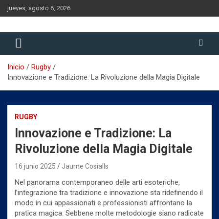
Saltar
jueves, agosto 6, 2026
al
contenido
Historia del Rugby Club Sitges, Barcelona
Historia del Rugby Club Sitges
Inicio
Rugby
Innovazione e Tradizione: La Rivoluzione della Magia Digitale
RUGBY
Innovazione e Tradizione: La
Rivoluzione della Magia Digitale
16 junio 2025
Jaume Cosialls
Nel panorama contemporaneo delle arti esoteriche,
l’integrazione tra tradizione e innovazione sta ridefinendo il
modo in cui appassionati e professionisti affrontano la
pratica magica. Sebbene molte metodologie siano radicate