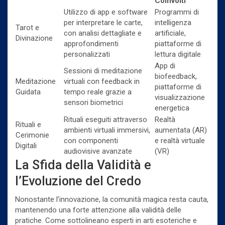
Coinvolti
Utilizzo di app e software
Programmi di
per interpretare le carte,
intelligenza
Tarot e
con analisi dettagliate e
artificiale,
Divinazione
approfondimenti
piattaforme di
personalizzati
lettura digitale
App di
Sessioni di meditazione
biofeedback,
Meditazione
virtuali con feedback in
piattaforme di
Guidata
tempo reale grazie a
visualizzazione
sensori biometrici
energetica
Rituali eseguiti attraverso
Realtà
Rituali e
ambienti virtuali immersivi,
aumentata (AR)
Cerimonie
con componenti
e realtà virtuale
Digitali
audiovisive avanzate
(VR)
La Sfida della Validità e
l’Evoluzione del Credo
Nonostante l’innovazione, la comunità magica resta cauta,
mantenendo una forte attenzione alla validità delle
pratiche. Come sottolineano esperti in arti esoteriche e