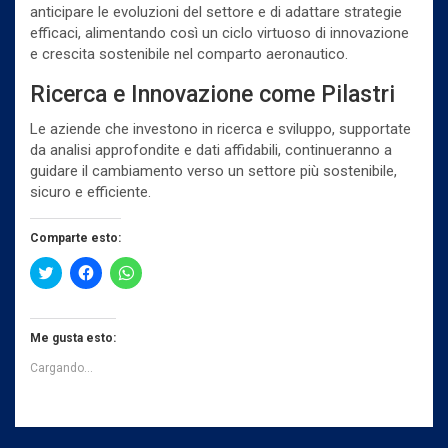
anticipare le evoluzioni del settore e di adattare strategie
efficaci, alimentando così un ciclo virtuoso di innovazione
e crescita sostenibile nel comparto aeronautico.
Ricerca e Innovazione come Pilastri
Le aziende che investono in ricerca e sviluppo, supportate
da analisi approfondite e dati affidabili, continueranno a
guidare il cambiamento verso un settore più sostenibile,
sicuro e efficiente.
Comparte esto:
H
H
H
a
a
a
z
z
z
c
c
c
l
l
l
i
i
i
Me gusta esto:
c
c
c
p
p
p
Cargando...
a
a
a
r
r
r
a
a
a
c
c
c
o
o
o
m
m
m