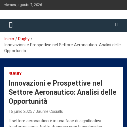
Saltar
viernes, agosto 7, 2026
al
contenido
Historia del Rugby Club Sitges, Barcelona
Historia del Rugby Club Sitges
Inicio
Rugby
Innovazioni e Prospettive nel Settore Aeronautico: Analisi delle
Opportunità
RUGBY
Innovazioni e Prospettive nel
Settore Aeronautico: Analisi delle
Opportunità
16 junio 2025
Jaume Cosialls
Il settore aeronautico è in una fase di significativa
trasformazione, frutto di innovazioni tecnologiche,