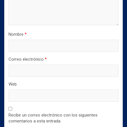
u
n
n
e
u
u
v
e
e
a
v
v
)
a
a
)
)
Nombre
*
Correo electrónico
*
Web
Recibir un correo electrónico con los siguientes
comentarios a esta entrada.