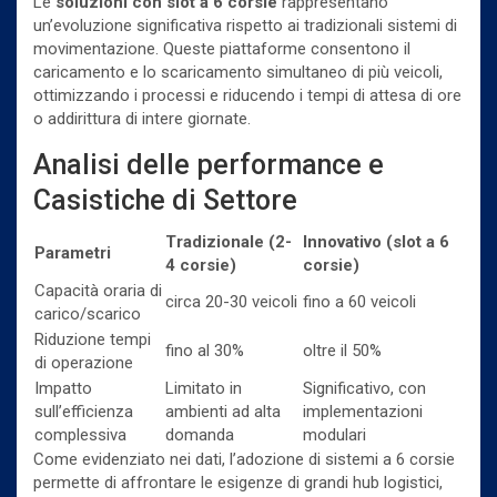
Le
soluzioni con slot a 6 corsie
rappresentano
un’evoluzione significativa rispetto ai tradizionali sistemi di
movimentazione. Queste piattaforme consentono il
caricamento e lo scaricamento simultaneo di più veicoli,
ottimizzando i processi e riducendo i tempi di attesa di ore
o addirittura di intere giornate.
Analisi delle performance e
Casistiche di Settore
Tradizionale (2-
Innovativo (slot a 6
Parametri
4 corsie)
corsie)
Capacità oraria di
circa 20-30 veicoli
fino a 60 veicoli
carico/scarico
Riduzione tempi
fino al 30%
oltre il 50%
di operazione
Impatto
Limitato in
Significativo, con
sull’efficienza
ambienti ad alta
implementazioni
complessiva
domanda
modulari
Come evidenziato nei dati, l’adozione di sistemi a 6 corsie
permette di affrontare le esigenze di grandi hub logistici,