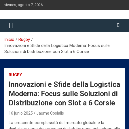
Saltar
viernes, agosto 7, 2026
al
contenido
Historia del Rugby Club Sitges, Barcelona
Historia del Rugby Club Sitges
Inicio
Rugby
Innovazioni e Sfide della Logistica Moderna: Focus sulle
Soluzioni di Distribuzione con Slot a 6 Corsie
RUGBY
Innovazioni e Sfide della Logistica
Moderna: Focus sulle Soluzioni di
Distribuzione con Slot a 6 Corsie
16 junio 2025
Jaume Cosialls
La crescente complessità del mercato globale e la
digitalizzazione dei processi di distribuzione richiedono alle