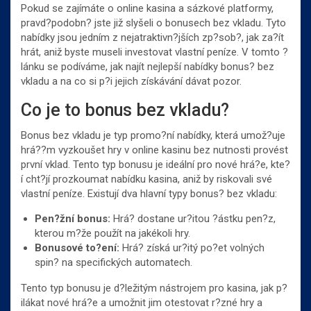
Pokud se zajímáte o online kasina a sázkové platformy,
pravd?podobn? jste již slyšeli o bonusech bez vkladu. Tyto
nabídky jsou jedním z nejatraktivn?jších zp?sob?, jak za?ít
hrát, aniž byste museli investovat vlastní peníze. V tomto ?
lánku se podíváme, jak najít nejlepší nabídky bonus? bez
vkladu a na co si p?i jejich získávání dávat pozor.
Co je to bonus bez vkladu?
Bonus bez vkladu je typ promo?ní nabídky, která umož?uje
hrá??m vyzkoušet hry v online kasinu bez nutnosti provést
první vklad. Tento typ bonusu je ideální pro nové hrá?e, kte?
í cht?jí prozkoumat nabídku kasina, aniž by riskovali své
vlastní peníze. Existují dva hlavní typy bonus? bez vkladu:
Pen?žní bonus:
Hrá? dostane ur?itou ?ástku pen?z,
kterou m?že použít na jakékoli hry.
Bonusové to?ení:
Hrá? získá ur?itý po?et volných
spin? na specifických automatech.
Tento typ bonusu je d?ležitým nástrojem pro kasina, jak p?
ilákat nové hrá?e a umožnit jim otestovat r?zné hry a