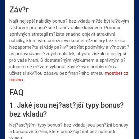
Záv?r
Najít nejlepší nabídky bonus? bez vkladu m?že být klí?ovým
faktorem pro úsp?šné hraní v online kasinech. Pomocí
správných strategií m?žete snadno objevit atraktivní
nabídky, které vám umožní vyzkoušet r?zné hry bez rizika.
Nezapome?te si vždy pe?liv? pro?íst podmínky a v?novat ?
as porovnávání r?zných nabídek, abyste získali to nejlepší
pro vaše hraní. S dostate?ným výzkumem a správným p?
ístupem se m?žete vyhnout zbyte?ným problém?m a
užívat si skv?lou zábavu bez finan?ního stresu
mostbet cz
casino
.
FAQ
1. Jaké jsou nej?ast?jší typy bonus?
bez vkladu?
Nej?ast?jšími typy bonus? bez vkladu jsou pen?žní bonusy
a bonusové to?ení, které umož?ují hrát bez nutnosti
vkladu.