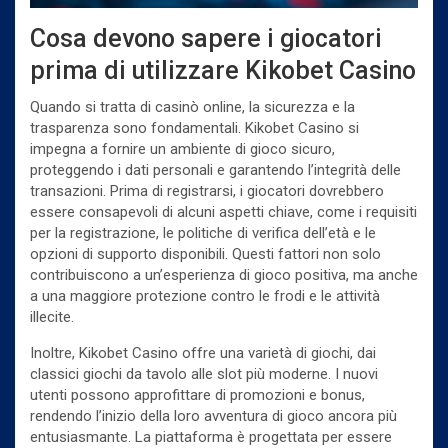
Cosa devono sapere i giocatori
prima di utilizzare Kikobet Casino
Quando si tratta di casinò online, la sicurezza e la
trasparenza sono fondamentali. Kikobet Casino si
impegna a fornire un ambiente di gioco sicuro,
proteggendo i dati personali e garantendo l’integrità delle
transazioni. Prima di registrarsi, i giocatori dovrebbero
essere consapevoli di alcuni aspetti chiave, come i requisiti
per la registrazione, le politiche di verifica dell’età e le
opzioni di supporto disponibili. Questi fattori non solo
contribuiscono a un’esperienza di gioco positiva, ma anche
a una maggiore protezione contro le frodi e le attività
illecite.
Inoltre, Kikobet Casino offre una varietà di giochi, dai
classici giochi da tavolo alle slot più moderne. I nuovi
utenti possono approfittare di promozioni e bonus,
rendendo l’inizio della loro avventura di gioco ancora più
entusiasmante. La piattaforma è progettata per essere