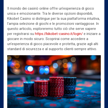
Il mondo dei casinò online offre un’esperienza di gioco
unica e emozionante. Tra le diverse opzioni disponibili,
Kikobet Casino si distingue per la sua piattaforma intuitiva,
l’ampia selezione di giochi e le promozioni vantaggiose. In
questo articolo, esploreremo tutto ciò che serve sapere
per registrarsi su
https://kikobet-casino.it/login/
e iniziare a
giocare in modo sicuro. Scoprirai come accedere a
un’esperienza di gioco piacevole e protetta, grazie agli alti
standard di sicurezza e al supporto clienti sempre attivo.