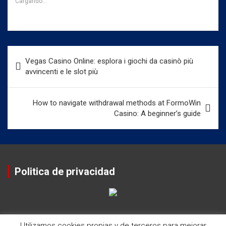
Cargando...
a
a
a
r
r
r
a
a
a
c
c
c
o
o
o
m
m
m
p
p
p
a
a
a
Navegación
r
r
r
Vegas Casino Online: esplora i giochi da casinò più
t
t
t
de
i
i
i
avvincenti e le slot più
r
r
r
entradas
e
e
e
n
n
n
T
F
W
w
a
h
How to navigate withdrawal methods at FormoWin
i
c
a
Casino: A beginner’s guide
t
e
t
t
b
s
e
o
A
r
o
p
(
k
p
S
(
(
e
S
S
a
e
e
b
a
a
Politica de privacidad
r
b
b
e
r
r
e
e
e
n
e
e
u
n
n
n
u
u
a
n
n
v
a
a
Utilizamos cookies propias y de terceros para mejorar