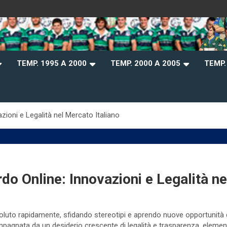
b
TEMP. 1995 A 2000
TEMP. 2000 A 2005
TEMP.
zioni e Legalità nel Mercato Italiano
do Online: Innovazioni e Legalità ne
 evoluto rapidamente, sfidando stereotipi e aprendo nuove opportunità 
pagnata da un desiderio crescente di legalità e trasparenza, elementi