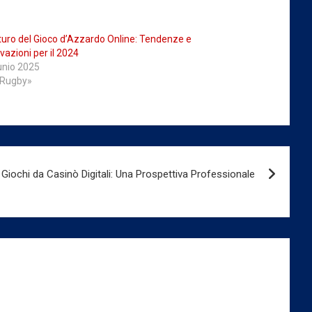
uturo del Gioco d’Azzardo Online: Tendenze e
vazioni per il 2024
unio 2025
«Rugby»
Giochi da Casinò Digitali: Una Prospettiva Professionale