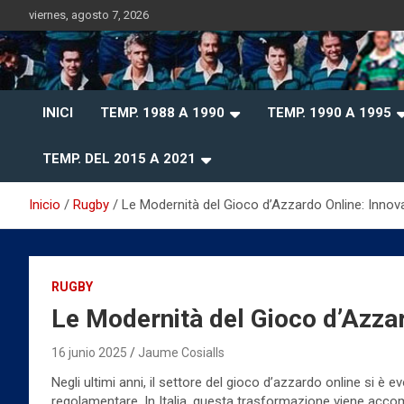
Saltar
viernes, agosto 7, 2026
al
contenido
Historia del Rugby Club Sitges, Barcelona
Historia del Rugby Clu
INICI
TEMP. 1988 A 1990
TEMP. 1990 A 1995
Sitges
TEMP. DEL 2015 A 2021
Inicio
Rugby
Le Modernità del Gioco d’Azzardo Online: Innova
RUGBY
Le Modernità del Gioco d’Azzar
16 junio 2025
Jaume Cosialls
Negli ultimi anni, il settore del gioco d’azzardo online si è
regolamentare. In Italia, questa trasformazione viene accom