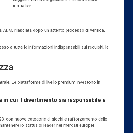
normative
nza ADM, rilasciata dopo un attento processo di verifica,
sso a tutte le informazioni indispensabili sui requisiti, le
ezza
rale. Le piattaforme di livello premium investono in
in cui il divertimento sia responsabile e
23, con nuove categorie di giochi e rafforzamento delle
mantenere lo status di leader nei mercati europei.