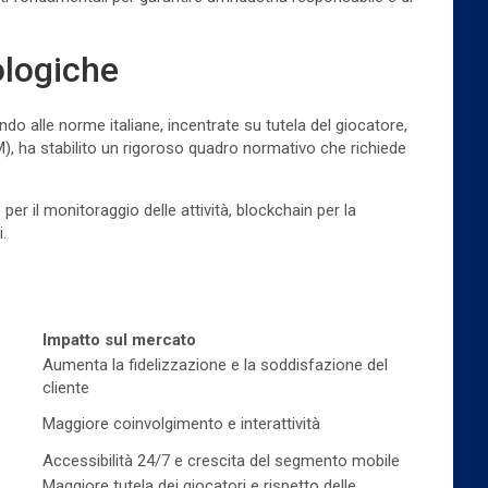
ologiche
o alle norme italiane, incentrate su tutela del giocatore,
), ha stabilito un rigoroso quadro normativo che richiede
) per il monitoraggio delle attività, blockchain per la
.
Impatto sul mercato
Aumenta la fidelizzazione e la soddisfazione del
cliente
Maggiore coinvolgimento e interattività
Accessibilità 24/7 e crescita del segmento mobile
Maggiore tutela dei giocatori e rispetto delle