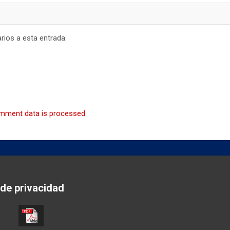
rios a esta entrada.
mment data is processed
.
 de privacidad