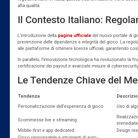
alta qualità.
Il Contesto Italiano: Rego
L’introduzione della
pagina ufficiale
del nuovo portale di gi
prevenzione delle dipendenze e integrità del gioco. La rego
alle piattaforme di ottenere licenze ufficiali, garantendo co
In parallelo, l’innovazione tecnologica ha rivoluzionato la frui
certificazione dei payout e avanzate misure di cybersecurity s
Le Tendenze Chiave del Me
Tendenza
Descrizi
Personalizzazione dell’esperienza di gioco
Uso di alg
Realizzazi
Scommesse live e streaming
immediate
Mobile-first e app dedicated
Design res
Gioco responsabile e strumenti di auto-