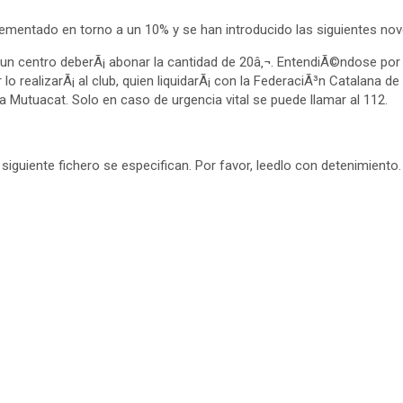
ementado en torno a un 10% y se han introducido las siguientes no
 un centro deberÃ¡ abonar la cantidad de 20â‚¬. EntendiÃ©ndose por
 lo realizarÃ¡ al club, quien liquidarÃ¡ con la FederaciÃ³n Catalana de
a a Mutuacat. Solo en caso de urgencia vital se puede llamar al 112.
iguiente fichero se especifican. Por favor, leedlo con detenimiento.