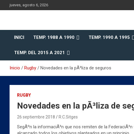
Saltar
jueves, agosto 6, 2026
al
contenido
Historia del Rugby Club Sitges, Barcelona
Historia del Rugby Clu
INICI
TEMP. 1988 A 1990
TEMP. 1990 A 1995
Sitges
TEMP. DEL 2015 A 2021
Inicio
Rugby
Novedades en la pÃ³liza de seguros
RUGBY
Novedades en la pÃ³liza de se
26 septiembre 2018
R.C.Sitges
SegÃºn la informaciÃ³n que nos remiten de la FederaciÃ³n
alcanzado todos los objetivos planteados en un principio.