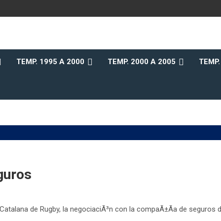
b
TEMP. 1995 A 2000
TEMP. 2000 A 2005
TEMP.
guros
 Catalana de Rugby, la negociaciÃ³n con la compaÃ±Ã­a de seguros