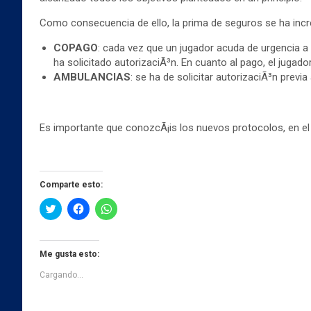
Como consecuencia de ello, la prima de seguros se ha incr
COPAGO
: cada vez que un jugador acuda de urgencia a
ha solicitado autorizaciÃ³n. En cuanto al pago, el jugador
AMBULANCIAS
: se ha de solicitar autorizaciÃ³n previ
Es importante que conozcÃ¡is los nuevos protocolos, en el s
Comparte esto:
H
H
H
a
a
a
z
z
z
c
c
c
l
l
l
i
i
i
Me gusta esto:
c
c
c
p
p
p
Cargando...
a
a
a
r
r
r
a
a
a
c
c
c