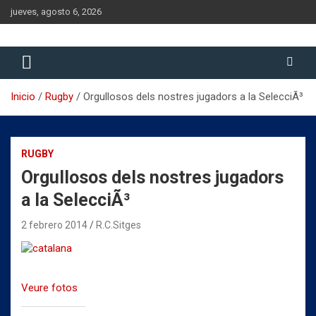
Saltar
jueves, agosto 6, 2026
al
contenido
Historia del Rugby Club Sitges, Barcelona
Historia del Rugby Club Sitges
Inicio
Rugby
Orgullosos dels nostres jugadors a la SelecciÃ³
RUGBY
Orgullosos dels nostres jugadors
a la SelecciÃ³
2 febrero 2014
R.C.Sitges
Veure fotos