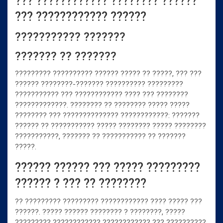
??? ???????????? ???????? ??????
??? ???????????? ??????
??????????? ???????
??????? ?? ???????
????????? ?????????? ?????? ????? ?? ?????, ??? ???
?????? ????????-??????? ?????????? ?????????
??????????? ??? ???????????? ???? ??? ????????
?????????????. ???????? ?? ???????? ????? ?????
???????? ??? ?????????????? ????????????: ???????
?????? ?? ??????????? ????? ???????? ????? ????????
???????????, ??????? ?? ??????????? ?? ???????
?????.
?????? ?????? ??? ????? ?????????
?????? ? ??? ?? ????????
?? ????????? ????????? ???????????? ???? ????? ???
??????. ????? ?????? ???????? ? ????????, ?????
????????? ???????????? ???????????? ??? ??????????