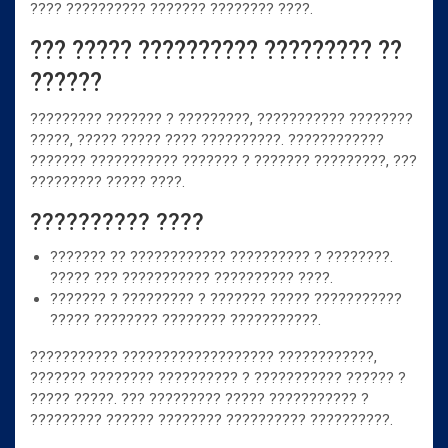
???? ?????????? ??????? ???????? ????.
??? ????? ?????????? ????????? ??
??????
????????? ??????? ? ?????????, ??????????? ????????
?????, ????? ????? ???? ??????????. ????????????
??????? ??????????? ??????? ? ??????? ?????????, ???
????????? ????? ????.
?????????? ????
??????? ?? ???????????? ?????????? ? ????????.
????? ??? ??????????? ?????????? ????.
??????? ? ????????? ? ??????? ????? ???????????
????? ???????? ???????? ???????????.
??????????? ??????????????????? ????????????,
??????? ???????? ?????????? ? ??????????? ?????? ?
????? ?????. ??? ????????? ????? ??????????? ?
????????? ?????? ???????? ?????????? ??????????.