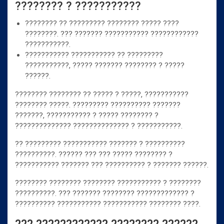
???????? ? ???????????
???????? ?? ????????? ???????? ????? ????
????????. ??? ??????? ??????????? ????????????
???????????.
??????????? ??????????? ?? ?????????
???????????, ????? ??????? ???????? ? ?????
??????.
???????? ???????? ?? ????? ? ?????, ???????????
???????? ?????. ????????? ?????????? ???????
???????, ??????????? ? ????? ???????? ?
?????????????? ?????????????? ? ???????????.
?? ????????? ??????????? ??????? ? ??????????
??????????. ?????? ??? ??? ????? ???????? ?
??????????? ??????? ??? ?????????? ? ??????? ??????.
???????? ???????? ???????? ??????????? ? ????????
??????????. ??? ??????? ???????? ????????????? ?
?????????? ??????????? ??????????? ???????? ????.