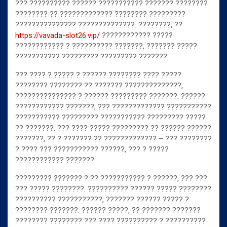
??? ?????????? ?????? ??????????? ??????? ????????
???????? ?? ????????????? ???????? ?????????
??????????????? ??????????????. ????????, ??
https://vavada-slot26.vip/
???????????? ?????
???????????? ? ?????????? ???????, ??????? ?????
??????????? ????????? ????????? ???????.
??? ???? ? ????? ? ?????? ???????? ???? ?????
???????? ???????? ?? ??????? ??????????????,
??????????????? ? ?????? ????????? ???????. ??????
???????????? ???????, ??? ????????????? ???????????
??????????? ????????? ??????????? ????????? ?????
?? ???????. ??? ???? ????? ????????? ?? ?????? ??????
???????, ?? ? ??????? ?? ????????????? – ??? ????????
? ???? ??? ??????????? ??????, ??? ? ?????
???????????? ???????.
????????? ??????? ? ?? ??????????? ? ??????, ??? ???
??? ????? ????????. ?????????? ?????? ????? ????????
?????????? ???????????, ??????? ?????? ????? ?
???????? ???????. ?????? ?????, ?? ??????? ???????
???????? ???????? ??? ???? ?????????? ? ??????????