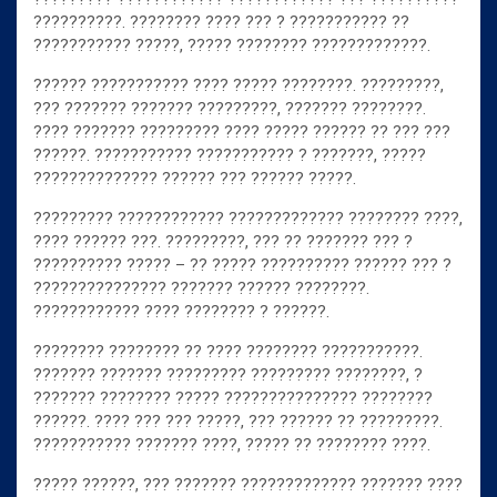
??????????. ???????? ???? ??? ? ??????????? ??
??????????? ?????, ????? ???????? ?????????????.
?????? ??????????? ???? ????? ????????. ?????????,
??? ??????? ??????? ?????????, ??????? ????????.
???? ??????? ????????? ???? ????? ?????? ?? ??? ???
??????. ??????????? ??????????? ? ???????, ?????
?????????????? ?????? ??? ?????? ?????.
????????? ???????????? ????????????? ???????? ????,
???? ?????? ???. ?????????, ??? ?? ??????? ??? ?
?????????? ????? – ?? ????? ?????????? ?????? ??? ?
??????????????? ??????? ?????? ????????.
???????????? ???? ???????? ? ??????.
???????? ???????? ?? ???? ???????? ???????????.
??????? ??????? ????????? ????????? ????????, ?
??????? ???????? ????? ??????????????? ????????
??????. ???? ??? ??? ?????, ??? ?????? ?? ?????????.
??????????? ??????? ????, ????? ?? ???????? ????.
????? ??????, ??? ??????? ????????????? ??????? ????