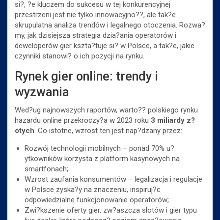
si?, ?e kluczem do sukcesu w tej konkurencyjnej
przestrzeni jest nie tylko innowacyjno??, ale tak?e
skrupulatna analiza trendów i legalnego otoczenia. Rozwa?
my, jak dzisiejsza strategia dzia?ania operatorów i
deweloperów gier kszta?tuje si? w Polsce, a tak?e, jakie
czynniki stanowi? o ich pozycji na rynku.
Rynek gier online: trendy i
wyzwania
Wed?ug najnowszych raportów, warto?? polskiego rynku
hazardu online przekroczy?a w 2023 roku
3 miliardy z?
otych
. Co istotne, wzrost ten jest nap?dzany przez:
Rozwój technologii mobilnych – ponad 70% u?
ytkowników korzysta z platform kasynowych na
smartfonach;
Wzrost zaufania konsumentów – legalizacja i regulacje
w Polsce zyska?y na znaczeniu, inspiruj?c
odpowiedzialne funkcjonowanie operatorów;
Zwi?kszenie oferty gier, zw?aszcza slotów i gier typu