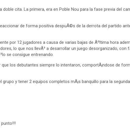
na doble cita. La primera, era en Poble Nou para la fase previa del 
eaccionar de forma positiva despuÃ©s de la derrota del partido ant
te por 12 jugadores a causa de varias bajas de Ãºltima hora ademÃ¡s
res, lo que nos llevÃ³ a desarrollar un juego desorganizado, con f
lo se consigue entrenando.
 que los debutantes siempre lo intentaron, comportÃ¡ndose de forma 
el grupo y tener 2 equipos completos mÃ¡s banquillo para la segund
 punto!!!