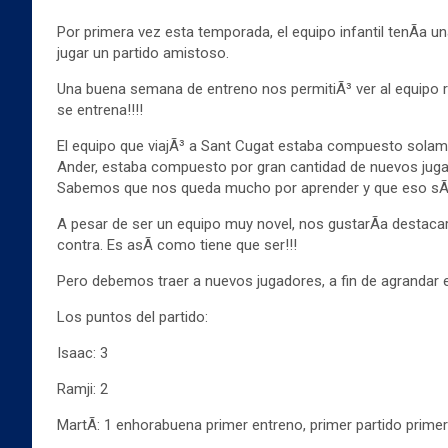
Por primera vez esta temporada, el equipo infantil tenÃ­a u
jugar un partido amistoso.
Una buena semana de entreno nos permitiÃ³ ver al equipo r
se entrena!!!!
El equipo que viajÃ³ a Sant Cugat estaba compuesto solamen
Ander, estaba compuesto por gran cantidad de nuevos jugado
Sabemos que nos queda mucho por aprender y que eso sÃ³
A pesar de ser un equipo muy novel, nos gustarÃ­a destacar
contra. Es asÃ­ como tiene que ser!!!
Pero debemos traer a nuevos jugadores, a fin de agrandar 
Los puntos del partido:
Isaac: 3
Ramji: 2
MartÃ­: 1 enhorabuena primer entreno, primer partido primer