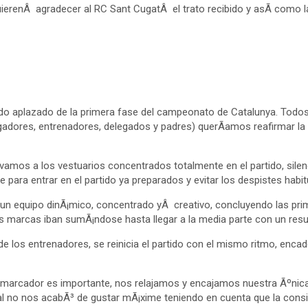
quierenÂ agradecer al RC Sant CugatÂ el trato recibido y asÃ­ como l
ido aplazado de la primera fase del campeonato de Catalunya. Todos 
ugadores, entrenadores, delegados y padres) querÃ­amos reafirmar l
amos a los vestuarios concentrados totalmente en el partido, silen
ara entrar en el partido ya preparados y evitar los despistes habitua
 un equipo dinÃ¡mico, concentrado yÂ creativo, concluyendo las pri
as marcas iban sumÃ¡ndose hasta llegar a la media parte con un resu
 los entrenadores, se reinicia el partido con el mismo ritmo, enca
l marcador es importante, nos relajamos y encajamos nuestra Ãºnic
ual no nos acabÃ³ de gustar mÃ¡xime teniendo en cuenta que la consi