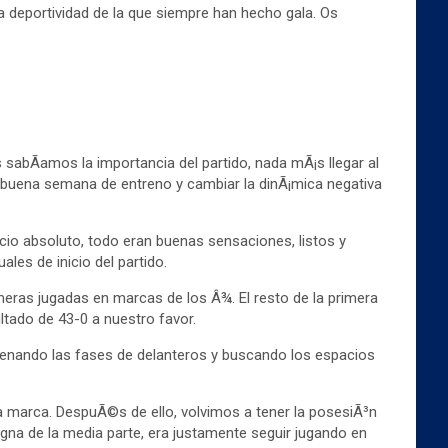
a deportividad de la que siempre han hecho gala. Os
sabÃ­amos la importancia del partido, nada mÃ¡s llegar al
a buena semana de entreno y cambiar la dinÃ¡mica negativa
cio absoluto, todo eran buenas sensaciones, listos y
les de inicio del partido.
meras jugadas en marcas de los Â¾. El resto de la primera
ltado de 43-0 a nuestro favor.
denando las fases de delanteros y buscando los espacios
a marca. DespuÃ©s de ello, volvimos a tener la posesiÃ³n
gna de la media parte, era justamente seguir jugando en