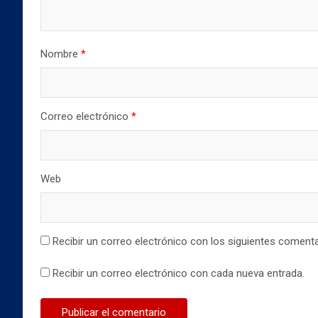
n
a
a
a
n
n
n
a
a
u
n
n
e
u
u
v
e
e
Nombre
*
a
v
v
)
a
a
)
)
Correo electrónico
*
Web
Recibir un correo electrónico con los siguientes comenta
Recibir un correo electrónico con cada nueva entrada.