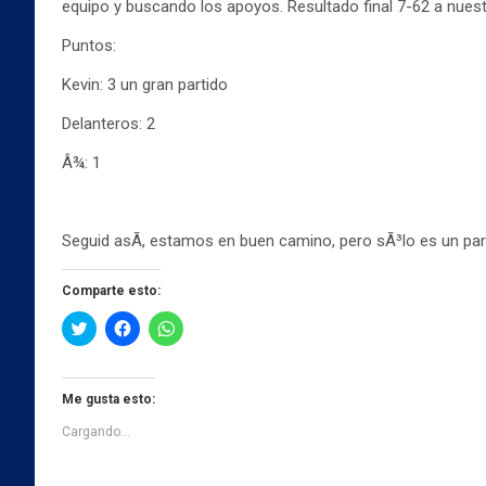
equipo y buscando los apoyos. Resultado final 7-62 a nuest
Puntos:
Kevin: 3 un gran partido
Delanteros: 2
Â¾: 1
Seguid asÃ­, estamos en buen camino, pero sÃ³lo es un par
Comparte esto:
H
H
H
a
a
a
z
z
z
c
c
c
l
l
l
i
i
i
Me gusta esto:
c
c
c
p
p
p
Cargando...
a
a
a
r
r
r
a
a
a
c
c
c