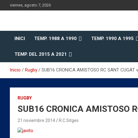
Saltar
viernes, agosto 7, 2026
al
contenido
Historia del Rugby Club Sitges, Barcelona
Historia del Rugby Clu
INICI
TEMP. 1988 A 1990
TEMP. 1990 A 1995
Sitges
TEMP. DEL 2015 A 2021
Inicio
Rugby
SUB16 CRONICA AMISTOSO RC SANT CUGAT vs 
RUGBY
SUB16 CRONICA AMISTOSO RC 
21 noviembre 2014
R.C.Sitges