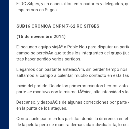
El RC Sitges, y en especial los entrenadores y delegados, 
esperemos en Sitges.
SUB16 CRONICA CNPN 7-62 RC SITGES
(15 de noviembre 2014)
El segundo equipo viajÃ³ a Poble Nou para disputar un part
campo se percibÃ­a que todos los integrantes del grupo (j
tras haber perdido varios partidos.
Llegamos con bastante antelaciÃ³n, sin perder tiempo nos v
saltamos al campo a calentar, mucho contacto en esta fase p
Inicio del partido. Desde los primeros minutos hemos visto
parte se mantuvo con la misma tÃ³nica, alta intensidad y l
Descanso, y despuÃ©s de algunas correcciones por parte de
en la punta de los ataques.
Como suele pasar en los partidos donde la diferencia en e
de la pelota pero de manera demasiada individualista, lo c