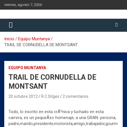
Saltar
viernes, agosto 7, 2026
al
contenido
Historia del Rugby Club Sitges, Barcelona
Historia del Rugby Club Sitges
Inicio
Equipo Muntanya
TRAIL DE CORNUDELLA DE MONTSANT
EQUIPO MUNTANYA
TRAIL DE CORNUDELLA DE
MONTSANT
20 octubre 2012
R.C.Sitges
2 comentarios
Todo, lo escrito en esta crÃ³nica y luchado en esta
carrera, es un pequeÃ±o homenaje, a una GRAN: persona,
padre,marido,presidente,motorista,amigo,trabajador,gourm