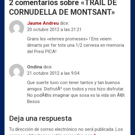
r
o
p
2 comentarios sobre «
TRAIL DE
(
k
p
S
(
(
CORNUDELLA DE MONTSANT
»
e
S
S
a
e
e
b
a
a
Jaume Andreu
dice:
r
b
b
e
r
r
20 octubre 2012 a las 21:21
e
e
e
n
e
e
Grans les «eternes promeses» ! Ens veiem
u
n
n
n
u
u
dimarts per fer tots una 1/2 cervesa en memoria
a
n
n
v
del Presi PICA!
a
a
e
v
v
n
e
e
t
n
n
Ondina
dice:
a
t
t
n
a
a
21 octubre 2012 a las 9:04
a
n
n
n
a
a
Que suerte tuvo con tener tantos y tan buenos
u
n
n
e
u
u
amigos. DisfrutÃ³ con todos y nos hizo disfrutar.
v
e
e
a
v
v
No podÃ©is imaginar que sosa es la vida sin Ã©l.
)
a
a
Besos
)
)
Deja una respuesta
Tu dirección de correo electrónico no será publicada.
Los