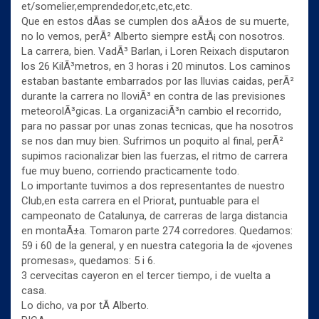
et/somelier,emprendedor,etc,etc,etc.
Que en estos dÃ­as se cumplen dos aÃ±os de su muerte,
no lo vemos, perÃ² Alberto siempre estÃ¡ con nosotros.
La carrera, bien. VadÃ³ Barlan, i Loren Reixach disputaron
los 26 KilÃ³metros, en 3 horas i 20 minutos. Los caminos
estaban bastante embarrados por las lluvias caidas, perÃ²
durante la carrera no lloviÃ³ en contra de las previsiones
meteorolÃ³gicas. La organizaciÃ³n cambio el recorrido,
para no passar por unas zonas tecnicas, que ha nosotros
se nos dan muy bien. Sufrimos un poquito al final, perÃ²
supimos racionalizar bien las fuerzas, el ritmo de carrera
fue muy bueno, corriendo practicamente todo.
Lo importante tuvimos a dos representantes de nuestro
Club,en esta carrera en el Priorat, puntuable para el
campeonato de Catalunya, de carreras de larga distancia
en montaÃ±a. Tomaron parte 274 corredores. Quedamos:
59 i 60 de la general, y en nuestra categoria la de «jovenes
promesas», quedamos: 5 i 6.
3 cervecitas cayeron en el tercer tiempo, i de vuelta a
casa.
Lo dicho, va por tÃ­ Alberto.