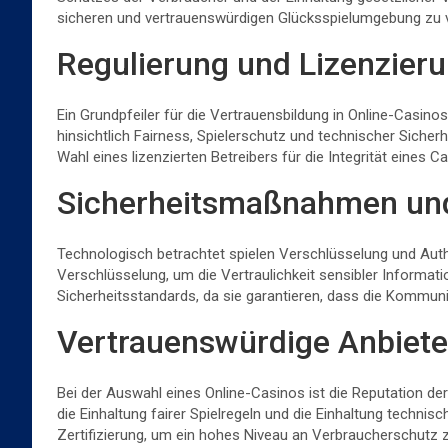
sicheren und vertrauenswürdigen Glücksspielumgebung zu 
Regulierung und Lizenzieru
Ein Grundpfeiler für die Vertrauensbildung in Online-Casino
hinsichtlich Fairness, Spielerschutz und technischer Siche
Wahl eines lizenzierten Betreibers für die Integrität eines C
Sicherheitsmaßnahmen und
Technologisch betrachtet spielen Verschlüsselung und Auth
Verschlüsselung, um die Vertraulichkeit sensibler Informati
Sicherheitsstandards, da sie garantieren, dass die Kommu
Vertrauenswürdige Anbieter
Bei der Auswahl eines Online-Casinos ist die Reputation de
die Einhaltung fairer Spielregeln und die Einhaltung techni
Zertifizierung, um ein hohes Niveau an Verbraucherschutz z