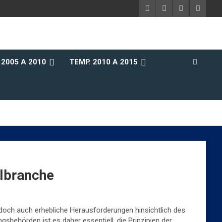
 2005 A 2010
TEMP. 2010 A 2015
elbranche
jedoch auch erhebliche Herausforderungen hinsichtlich des
sbehörden ist es daher essentiell, die Prinzipien der