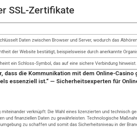
r SSL-Zertifikate
chlüsselt Daten zwischen Browser und Server, wodurch das Abhören 
chtheit der Website bestätigt, beispielsweise durch anerkannte Organi
heint ein Schloss-Symbol, das auf eine sichere Verbindung hinweist.
cher, dass die Kommunikation mit dem Online-Casino
iels essenziell ist.“ — Sicherheitsexperten für Onli
 miteinander verknüpft. Die Wahl eines lizenzierten und technisch ge
hen und finanziellen Daten zu gewährleisten. Technologische Maßnahm
elumgebung zu schaffen und somit das Sicherheitsniveau in der Branc