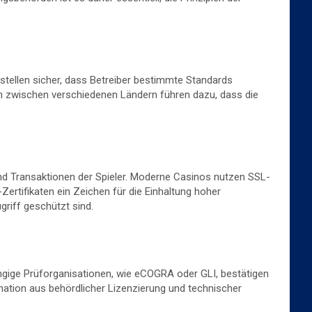
 stellen sicher, dass Betreiber bestimmte Standards
gen zwischen verschiedenen Ländern führen dazu, dass die
und Transaktionen der Spieler. Moderne Casinos nutzen SSL-
Zertifikaten ein Zeichen für die Einhaltung hoher
griff geschützt sind.
ängige Prüforganisationen, wie eCOGRA oder GLI, bestätigen
ination aus behördlicher Lizenzierung und technischer