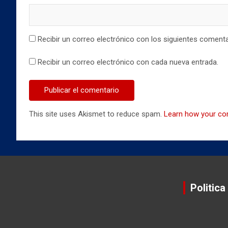
Recibir un correo electrónico con los siguientes comenta
Recibir un correo electrónico con cada nueva entrada.
This site uses Akismet to reduce spam.
Learn how your co
Politica