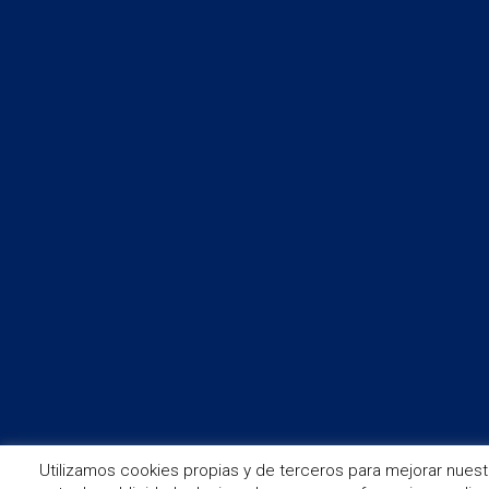
Utilizamos cookies propias y de terceros para mejorar nuest