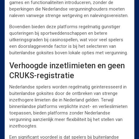
games en functionaliteiten introduceren, zonder de
beperkingen die Nederlandse vergunninghouders moeten
naleven vanwege strenge wetgeving en nalevingsvereisten.
Bovendien bieden deze platforms regelmatig gunstiger
quoteringen bij sportweddenschappen en betere
uitkeringsgraden bij casinospellen, wat voor veel spelers
een doorslaggevende factor is bij het selecteren van
buitenlandse goksites boven lokale opties met vergunning.
Verhoogde inzetlimieten en geen
CRUKS-registratie
Nederlandse spelers worden regelmatig geïnteresseerd in
buitenlandse goksites door de ontbreken van strenge
inzethogere limieten die in Nederland gelden. Terwijl
binnenlandse platforms verplichte inzet- en verlieslimieten
toepassen, bieden platforms zonder Nederlandse
vergunning aanzienlijk meer flexibiliteit bij het stellen van
inzethoogtes.
Een significant voordeel is dat spelers bij buitenlandse