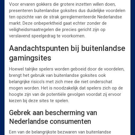
Voor ervaren gokkers die grotere inzetten willen doen,
presenteren buitenlandse goksites dus duidelijke voordelen
ten opzichte van de strak gereglementeerde Nederlandse
markt. Deze onbeperktheid gaat echter zonder de
veiligheidsmaatregelen die precies gericht zijn op
verslavend speelgedrag te voorkomen.
Aandachtspunten bij buitenlandse
gamingsites
Hoewel talrijke spelers worden geboeid door de voordelen,
brengt het gebruik van buitenlandse goksites ook
belangrijke risico’s met zich mee die niet onderschat
mogen worden. Het is noodzakelijk dat spelers zich op de
hoogte zijn van de potentiële gevolgen voordat zij ervoor
kiezen bij deze sites te spelen.
Gebrek aan bescherming van
Nederlandse consumenten
Een van de belangrijkste bezwaren van buitenlandse