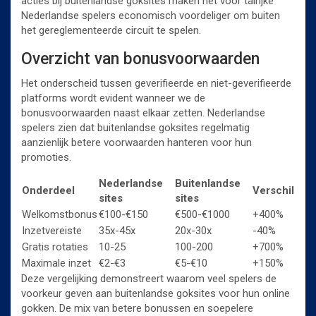
acties bij buitenlandse goksites maken het voor talrijke
Nederlandse spelers economisch voordeliger om buiten
het gereglementeerde circuit te spelen.
Overzicht van bonusvoorwaarden
Het onderscheid tussen geverifieerde en niet-geverifieerde
platforms wordt evident wanneer we de
bonusvoorwaarden naast elkaar zetten. Nederlandse
spelers zien dat buitenlandse goksites regelmatig
aanzienlijk betere voorwaarden hanteren voor hun
promoties.
Nederlandse
Buitenlandse
Onderdeel
Verschil
sites
sites
Welkomstbonus
€100-€150
€500-€1000
+400%
Inzetvereiste
35x-45x
20x-30x
-40%
Gratis rotaties
10-25
100-200
+700%
Maximale inzet
€2-€3
€5-€10
+150%
Deze vergelijking demonstreert waarom veel spelers de
voorkeur geven aan buitenlandse goksites voor hun online
gokken. De mix van betere bonussen en soepelere