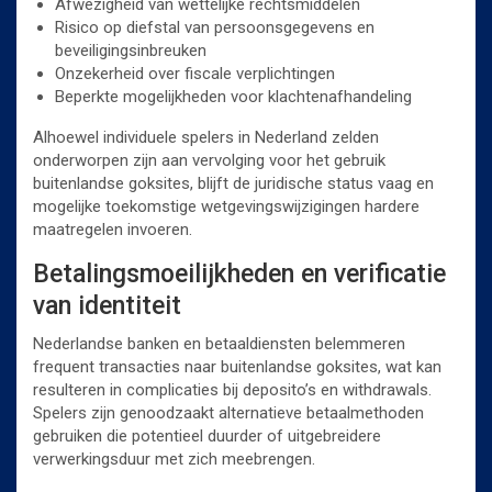
Afwezigheid van wettelijke rechtsmiddelen
Risico op diefstal van persoonsgegevens en
beveiligingsinbreuken
Onzekerheid over fiscale verplichtingen
Beperkte mogelijkheden voor klachtenafhandeling
Alhoewel individuele spelers in Nederland zelden
onderworpen zijn aan vervolging voor het gebruik
buitenlandse goksites, blijft de juridische status vaag en
mogelijke toekomstige wetgevingswijzigingen hardere
maatregelen invoeren.
Betalingsmoeilijkheden en verificatie
van identiteit
Nederlandse banken en betaaldiensten belemmeren
frequent transacties naar buitenlandse goksites, wat kan
resulteren in complicaties bij deposito’s en withdrawals.
Spelers zijn genoodzaakt alternatieve betaalmethoden
gebruiken die potentieel duurder of uitgebreidere
verwerkingsduur met zich meebrengen.