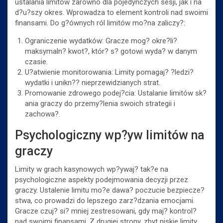
ustalania limitów zarówno dla pojedynczych sesji, jak i na
d?u?szy okres. Wprowadza to element kontroli nad swoimi
finansami. Do g?ównych ról limitów mo?na zaliczy?:
Ograniczenie wydatków: Gracze mog? okre?li?
maksymaln? kwot?, któr? s? gotowi wyda? w danym
czasie.
U?atwienie monitorowania: Limity pomagaj? ?ledzi?
wydatki i unikn?? nieprzewidzianych strat.
Promowanie zdrowego podej?cia: Ustalanie limitów sk?
ania graczy do przemy?lenia swoich strategii i
zachowa?.
Psychologiczny wp?yw limitów na
graczy
Limity w grach kasynowych wp?ywaj? tak?e na
psychologiczne aspekty podejmowania decyzji przez
graczy. Ustalenie limitu mo?e dawa? poczucie bezpiecze?
stwa, co prowadzi do lepszego zarz?dzania emocjami.
Gracze czuj? si? mniej zestresowani, gdy maj? kontrol?
nad swoimi finansami. Z drugiej strony, zbyt niskie limity