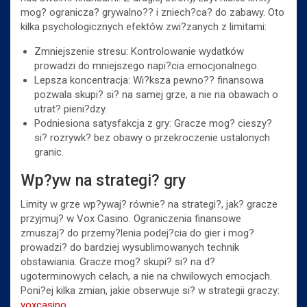
mog? ogranicza? grywalno?? i zniech?ca? do zabawy. Oto
kilka psychologicznych efektów zwi?zanych z limitami:
Zmniejszenie stresu: Kontrolowanie wydatków
prowadzi do mniejszego napi?cia emocjonalnego.
Lepsza koncentracja: Wi?ksza pewno?? finansowa
pozwala skupi? si? na samej grze, a nie na obawach o
utrat? pieni?dzy.
Podniesiona satysfakcja z gry: Gracze mog? cieszy?
si? rozrywk? bez obawy o przekroczenie ustalonych
granic.
Wp?yw na strategi? gry
Limity w grze wp?ywaj? równie? na strategi?, jak? gracze
przyjmuj? w Vox Casino. Ograniczenia finansowe
zmuszaj? do przemy?lenia podej?cia do gier i mog?
prowadzi? do bardziej wysublimowanych technik
obstawiania. Gracze mog? skupi? si? na d?
ugoterminowych celach, a nie na chwilowych emocjach.
Poni?ej kilka zmian, jakie obserwuje si? w strategii graczy:
voxcasino