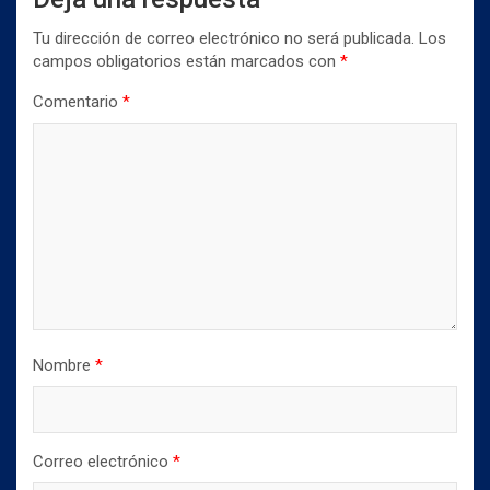
a
e
e
b
a
a
r
b
b
Tu dirección de correo electrónico no será publicada.
Los
e
r
r
e
e
e
campos obligatorios están marcados con
*
n
e
e
u
n
n
Comentario
*
n
u
u
a
n
n
v
a
a
e
v
v
n
e
e
t
n
n
a
t
t
n
a
a
a
n
n
n
a
a
u
n
n
e
u
u
v
e
e
a
v
v
)
a
a
)
)
Nombre
*
Correo electrónico
*