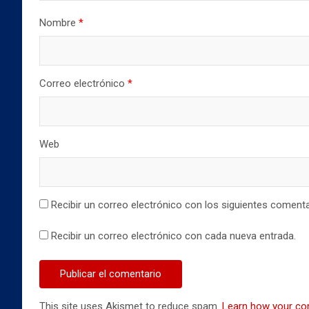
e
u
u
v
e
e
Nombre
*
a
v
v
)
a
a
)
)
Correo electrónico
*
Web
Recibir un correo electrónico con los siguientes comenta
Recibir un correo electrónico con cada nueva entrada.
This site uses Akismet to reduce spam.
Learn how your co