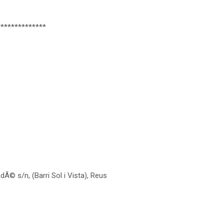
**************
© s/n, (Barri Sol i Vista), Reus