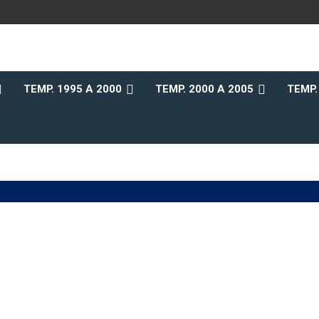
b
TEMP. 1995 A 2000
TEMP. 2000 A 2005
TEMP.