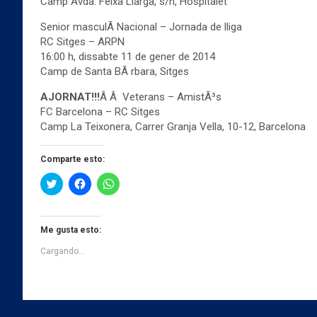
Camp Avda. Feixa Llarga, s/n, Hospitalet
Senior masculÃ­ Nacional – Jornada de lliga
RC Sitges – ARPN
16:00 h, dissabte 11 de gener de 2014
Camp de Santa BÃ rbara, Sitges
AJORNAT!!!
Â Â Veterans – AmistÃ³s
FC Barcelona – RC Sitges
Camp La Teixonera, Carrer Granja Vella, 10-12, Barcelona
Comparte esto:
H
H
H
a
a
a
z
z
z
c
c
c
l
l
l
i
i
i
Me gusta esto:
c
c
c
p
p
p
Cargando...
a
a
a
r
r
r
a
a
a
c
c
c
o
o
o
m
m
m
p
p
p