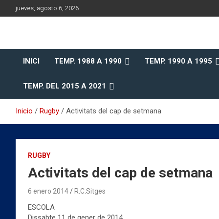
Saltar
jueves, agosto 6, 2026
al
contenido
Historia del Rugby Club Sitges, Barcelona
Historia del Rugby Clu
INICI
TEMP. 1988 A 1990
TEMP. 1990 A 1995
Sitges
TEMP. DEL 2015 A 2021
Inicio
Rugby
Activitats del cap de setmana
RUGBY
Activitats del cap de setmana
6 enero 2014
R.C.Sitges
ESCOLA
Dissabte 11 de gener de 2014