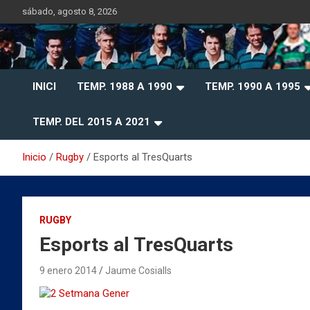
Saltar
sábado, agosto 8, 2026
al
contenido
Historia del Rugby Club Sitges, Barcelona
Historia del Rugby Clu
INICI
TEMP. 1988 A 1990
TEMP. 1990 A 1995
Sitges
TEMP. DEL 2015 A 2021
Inicio
Rugby
Esports al TresQuarts
RUGBY
Esports al TresQuarts
9 enero 2014
Jaume Cosialls