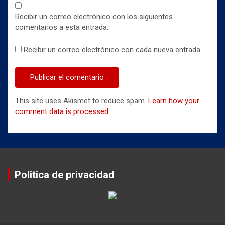
Recibir un correo electrónico con los siguientes
comentarios a esta entrada.
Recibir un correo electrónico con cada nueva entrada.
This site uses Akismet to reduce spam.
Learn how your
comment data is processed
.
Politica de privacidad