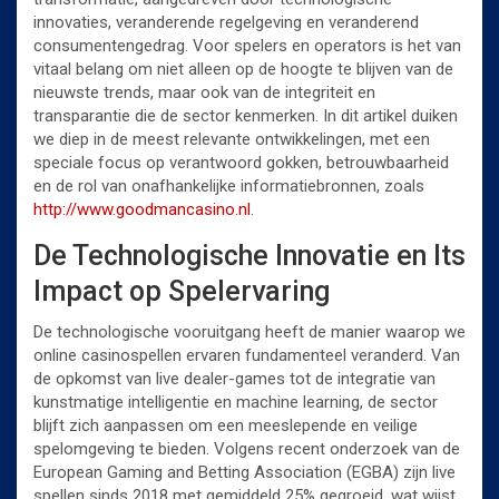
innovaties, veranderende regelgeving en veranderend
consumentengedrag. Voor spelers en operators is het van
vitaal belang om niet alleen op de hoogte te blijven van de
nieuwste trends, maar ook van de integriteit en
transparantie die de sector kenmerken. In dit artikel duiken
we diep in de meest relevante ontwikkelingen, met een
speciale focus op verantwoord gokken, betrouwbaarheid
en de rol van onafhankelijke informatiebronnen, zoals
http://www.goodmancasino.nl
.
De Technologische Innovatie en Its
Impact op Spelervaring
De technologische vooruitgang heeft de manier waarop we
online casinospellen ervaren fundamenteel veranderd. Van
de opkomst van
live dealer-games
tot de integratie van
kunstmatige intelligentie en machine learning, de sector
blijft zich aanpassen om een meeslepende en veilige
spelomgeving te bieden. Volgens recent onderzoek van de
European Gaming and Betting Association (EGBA) zijn live
spellen sinds 2018 met gemiddeld 25% gegroeid, wat wijst