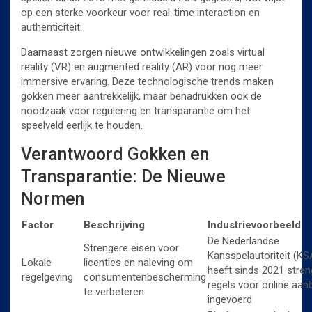
op een sterke voorkeur voor real-time interaction en
authenticiteit.
Daarnaast zorgen nieuwe ontwikkelingen zoals virtual
reality (VR) en augmented reality (AR) voor nog meer
immersive ervaring. Deze technologische trends maken
gokken meer aantrekkelijk, maar benadrukken ook de
noodzaak voor regulering en transparantie om het
speelveld eerlijk te houden.
Verantwoord Gokken en
Transparantie: De Nieuwe
Normen
Factor
Beschrijving
Industrievoorbeeld
De Nederlandse
Strengere eisen voor
Kansspelautoriteit (KS
Lokale
licenties en naleving om
heeft sinds 2021 stren
regelgeving
consumentenbescherming
regels voor online aan
te verbeteren
ingevoerd