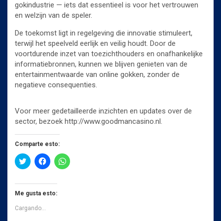
gokindustrie — iets dat essentieel is voor het vertrouwen
en welzijn van de speler.
De toekomst ligt in regelgeving die innovatie stimuleert,
terwijl het speelveld eerlijk en veilig houdt. Door de
voortdurende inzet van toezichthouders en onafhankelijke
informatiebronnen, kunnen we blijven genieten van de
entertainmentwaarde van online gokken, zonder de
negatieve consequenties.
Voor meer gedetailleerde inzichten en updates over de
sector, bezoek http://www.goodmancasino.nl.
Comparte esto:
H
H
H
a
a
a
z
z
z
c
c
c
l
l
l
i
i
i
Me gusta esto:
c
c
c
p
p
p
Cargando...
a
a
a
r
r
r