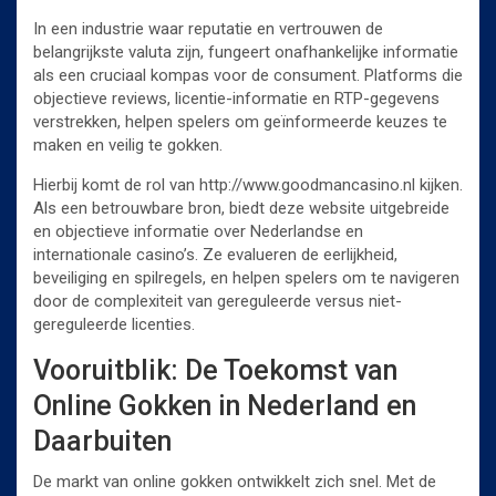
In een industrie waar reputatie en vertrouwen de
belangrijkste valuta zijn, fungeert onafhankelijke informatie
als een cruciaal kompas voor de consument. Platforms die
objectieve reviews, licentie-informatie en RTP-gegevens
verstrekken, helpen spelers om geïnformeerde keuzes te
maken en veilig te gokken.
Hierbij komt de rol van http://www.goodmancasino.nl kijken.
Als een betrouwbare bron, biedt deze website uitgebreide
en objectieve informatie over Nederlandse en
internationale casino’s. Ze evalueren de eerlijkheid,
beveiliging en spilregels, en helpen spelers om te navigeren
door de complexiteit van gereguleerde versus niet-
gereguleerde licenties.
Vooruitblik: De Toekomst van
Online Gokken in Nederland en
Daarbuiten
De markt van online gokken ontwikkelt zich snel. Met de