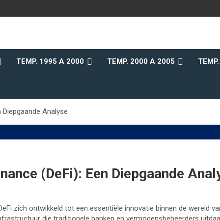
b
TEMP. 1995 A 2000
TEMP. 2000 A 2005
TEMP.
en Diepgaande Analyse
inance (DeFi): Een Diepgaande Anal
eFi zich ontwikkeld tot een essentiële innovatie binnen de wereld va
 infrastructuur die traditionele banken en vermogensbeheerders uitdaa