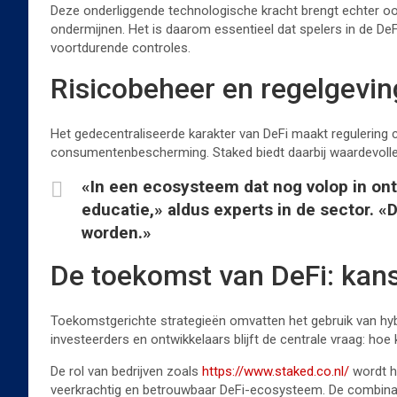
Deze onderliggende technologische kracht brengt echter oo
ondermijnen. Het is daarom essentieel dat spelers in de DeF
voortdurende controles.
Risicobeheer en regelgevin
Het gedecentraliseerde karakter van DeFi maakt regulering 
consumentenbescherming. Staked biedt daarbij waardevolle 
«In een ecosysteem dat nog volop in ontw
educatie,» aldus experts in de sector. «
worden.»
De toekomst van DeFi: kans
Toekomstgerichte strategieën omvatten het gebruik van hyb
investeerders en ontwikkelaars blijft de centrale vraag: hoe 
De rol van bedrijven zoals
https://www.staked.co.nl/
wordt hi
veerkrachtig en betrouwbaar DeFi-ecosysteem. De combinati