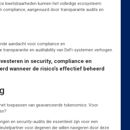
ource kwetsbaarheden kunnen het volledige ecosysteem
y en compliance, aangevuurd door transparante audits en
emende aandacht voor compliance en
 transparantie en auditability van DeFi-systemen verhogen.
nvesteren in security, compliance en
eerd wanneer de risico’s effectief beheerd
ng
en het toepassen van geavanceerde tokenomics. Voor
ren?
ngen en security-audits die essentieel zijn voor een
eutelpartner voor degenen die willen navigeren door deze