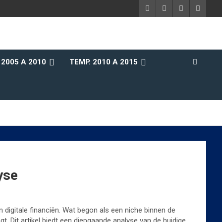
 2005 A 2010
TEMP. 2010 A 2015
yse
n digitale financiën. Wat begon als een niche binnen de
gt. Dit artikel biedt een diepgaande analyse van de huidige