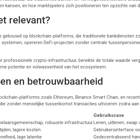
 en kansen, en hoe marktspelers zich positioneren ten opzichte van d
et relevant?
s gebouwd op blockchain-platforms, die traditionele bankdiensten zoa
ële systemen, opereren DeFi-projecten zonder centrale tussenpersonen
 professionele crypto-infrastructuur, bereikte de totale waarde ver
orme potentie en volwassenheid van het ecosysteem.
en en betrouwbaarheid
ockchain-platforms zoals Ethereum, Binance Smart Chain, en recent
e zonder menselijke tussenkomst transacties uitvoeren zodra aan 
Gebruikscase
kkelaarsgemeenschap, robuuste infrastructuur
Lenen, uitlenen, swap-a
tijden, lagere kosten
Gebruikersinterface vo
elheid, lage latentie
Gedecentraliseerd han