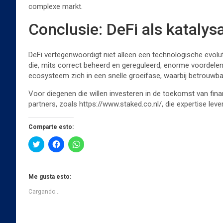
complexe markt.
Conclusie: DeFi als katalysa
DeFi vertegenwoordigt niet alleen een technologische evoluti
die, mits correct beheerd en gereguleerd, enorme voordel
ecosysteem zich in een snelle groeifase, waarbij betrouwbaa
Voor diegenen die willen investeren in de toekomst van fin
partners, zoals https://www.staked.co.nl/, die expertise lev
Comparte esto:
H
H
H
a
a
a
z
z
z
c
c
c
l
l
l
i
i
i
Me gusta esto:
c
c
c
p
p
p
Cargando...
a
a
a
r
r
r
a
a
a
c
c
c
o
o
o