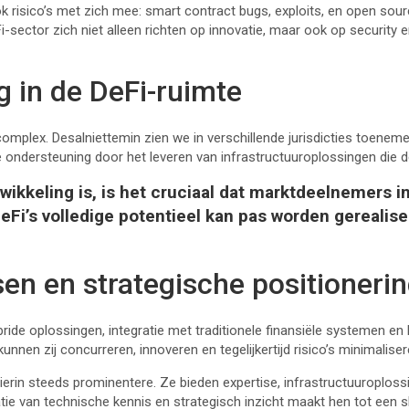
k risico’s met zich mee: smart contract bugs, exploits, en open s
i-sector zich niet alleen richten op innovatie, maar ook op securit
g in de DeFi-ruimte
complex. Desalniettemin zien we in verschillende jurisdicties toen
ondersteuning door het leveren van infrastructuuroplossingen die de
ikkeling is, is het cruciaal dat marktdeelnemers i
DeFi’s volledige potentieel kan pas worden gerealis
en en strategische positioneri
ride oplossingen, integratie met traditionele finansiële systemen 
kunnen zij concurreren, innoveren en tegelijkertijd risico’s minimalise
erin steeds prominentere. Ze bieden expertise, infrastructuuroplossi
e van technische kennis en strategisch inzicht maakt hen tot een sl