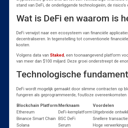
stand van DeFi, de onderliggende technologieën, de risico’s
Wat is DeFi en waarom is h
DeFi verwijst naar een ecosysteem van financiële applicatie
decentraliseren. In tegenstelling tot conventionele financi
kosten.
Volgens data van
Staked
, een toonaangevend platform voor
van meer dan
$100 miljard
. Deze groei onderstreept de en
Technologische fundament
DeFi wordt mogelijk gemaakt door slimme contracten op bl
fungeren als geprogrammeerde, foutloze overeenkomsten di
Blockchain Platform
Merknaam
Voordelen
Ethereum
DeFi-kernplatform
Uitgebreide ontwi
Binance Smart Chain
BSC DeFi
Snellere transactie
Solana
Serum
Hoge verwerkingssn