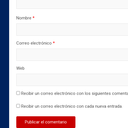
a
n
n
n
a
a
u
n
n
e
u
u
v
e
e
Nombre
*
a
v
v
)
a
a
)
)
Correo electrónico
*
Web
Recibir un correo electrónico con los siguientes comenta
Recibir un correo electrónico con cada nueva entrada.