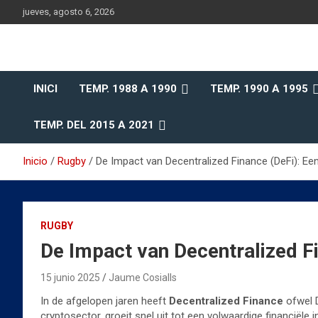
Saltar
jueves, agosto 6, 2026
al
contenido
Historia del Rugby Club Sitges, Barcelona
Historia del Rugby Clu
INICI
TEMP. 1988 A 1990
TEMP. 1990 A 1995
Sitges
TEMP. DEL 2015 A 2021
Inicio
Rugby
De Impact van Decentralized Finance (DeFi): E
RUGBY
De Impact van Decentralized F
15 junio 2025
Jaume Cosialls
In de afgelopen jaren heeft
Decentralized Finance
ofwel D
cryptosector, groeit snel uit tot een volwaardige financiële