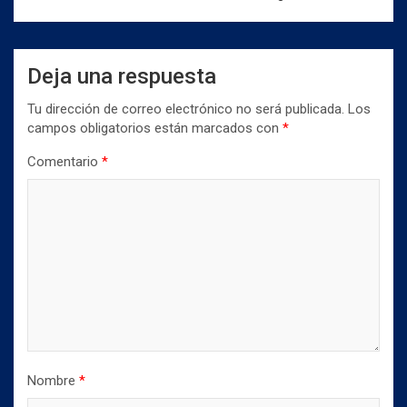
t
b
s
e
o
A
r
o
p
(
k
p
S
(
(
e
S
S
Deja una respuesta
a
e
e
b
a
a
r
b
b
Tu dirección de correo electrónico no será publicada.
Los
e
r
r
e
e
e
campos obligatorios están marcados con
*
n
e
e
u
n
n
Comentario
*
n
u
u
a
n
n
v
a
a
e
v
v
n
e
e
t
n
n
a
t
t
n
a
a
a
n
n
n
a
a
u
n
n
e
u
u
v
e
e
a
v
v
)
a
a
)
)
Nombre
*