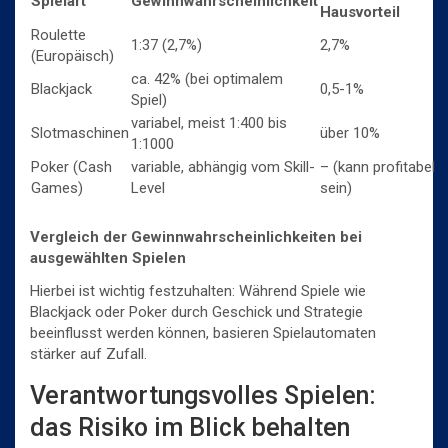
Spielart
Gewinnwahrscheinlichkeit
Hausvorteil
Roulette
1:37 (2,7%)
2,7%
(Europäisch)
ca. 42% (bei optimalem
Blackjack
0,5-1%
Spiel)
variabel, meist 1:400 bis
Slotmaschinen
über 10%
1:1000
Poker (Cash
variable, abhängig vom Skill-
– (kann profitabel
Games)
Level
sein)
Vergleich der Gewinnwahrscheinlichkeiten bei
ausgewählten Spielen
Hierbei ist wichtig festzuhalten: Während Spiele wie
Blackjack oder Poker durch Geschick und Strategie
beeinflusst werden können, basieren Spielautomaten
stärker auf Zufall.
Verantwortungsvolles Spielen:
das Risiko im Blick behalten