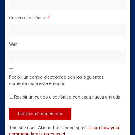
Correo electrónico
*
Web
Recibir un correo electrónico con los siguientes
comentarios a esta entrada.
Recibir un correo electrónico con cada nueva entrada.
This site uses Akismet to reduce spam.
Learn how your
comment data is processed
.