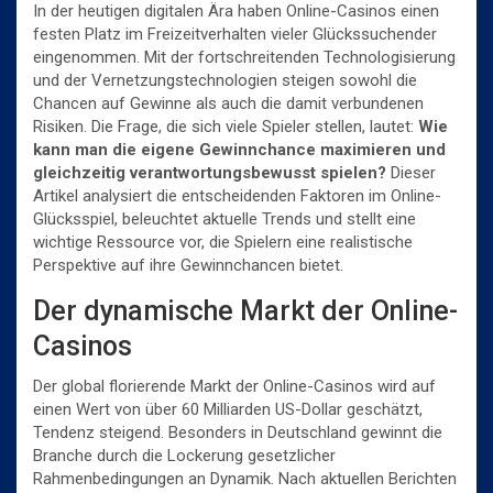
In der heutigen digitalen Ära haben Online-Casinos einen
festen Platz im Freizeitverhalten vieler Glückssuchender
eingenommen. Mit der fortschreitenden Technologisierung
und der Vernetzungstechnologien steigen sowohl die
Chancen auf Gewinne als auch die damit verbundenen
Risiken. Die Frage, die sich viele Spieler stellen, lautet:
Wie
kann man die eigene Gewinnchance maximieren und
gleichzeitig verantwortungsbewusst spielen?
Dieser
Artikel analysiert die entscheidenden Faktoren im Online-
Glücksspiel, beleuchtet aktuelle Trends und stellt eine
wichtige Ressource vor, die Spielern eine realistische
Perspektive auf ihre Gewinnchancen bietet.
Der dynamische Markt der Online-
Casinos
Der global florierende Markt der Online-Casinos wird auf
einen Wert von über
60 Milliarden US-Dollar
geschätzt,
Tendenz steigend. Besonders in Deutschland gewinnt die
Branche durch die Lockerung gesetzlicher
Rahmenbedingungen an Dynamik. Nach aktuellen Berichten