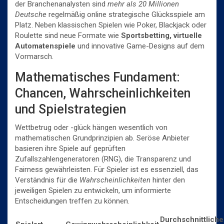
der Branchenanalysten sind
mehr als 20 Millionen
Deutsche
regelmäßig online strategische Glücksspiele am
Platz. Neben klassischen Spielen wie Poker, Blackjack oder
Roulette sind neue Formate wie
Sportsbetting, virtuelle
Automatenspiele
und innovative Game-Designs auf dem
Vormarsch.
Mathematisches Fundament:
Chancen, Wahrscheinlichkeiten
und Spielstrategien
Wettbetrug oder -glück hängen wesentlich von
mathematischen Grundprinzipien ab. Seröse Anbieter
basieren ihre Spiele auf geprüften
Zufallszahlengeneratoren (RNG), die Transparenz und
Fairness gewährleisten. Für Spieler ist es essenziell, das
Verständnis für die
Wahrscheinlichkeiten
hinter den
jeweiligen Spielen zu entwickeln, um informierte
Entscheidungen treffen zu können.
Durchschnittliche