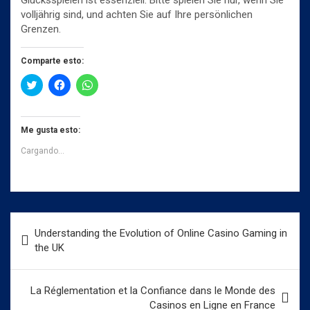
Glücksspielen ist essenziell. Bitte spielen Sie nur, wenn Sie
volljährig sind, und achten Sie auf Ihre persönlichen
Grenzen.
Comparte esto:
H
H
H
a
a
a
z
z
z
c
c
c
l
l
l
i
i
i
Me gusta esto:
c
c
c
p
p
p
Cargando...
a
a
a
r
r
r
a
a
a
c
c
c
o
o
o
m
m
m
p
p
p
a
a
a
Navegación
r
r
r
Understanding the Evolution of Online Casino Gaming in
t
t
t
de
i
i
i
the UK
r
r
r
entradas
e
e
e
n
n
n
T
F
W
w
a
h
La Réglementation et la Confiance dans le Monde des
i
c
a
Casinos en Ligne en France
t
e
t